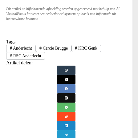
Dit artikel en bijbehorende afbeelding werden gegenereerd met behulp van AI.
VoetbalFocus hanteert een redactioneel systeem op basis van informatie uit
betrouwbare bronnen.
Tags
#
Anderlecht
#
Cercle Brugge
#
KRC Genk
#
RSC Anderlecht
Artikel delen: