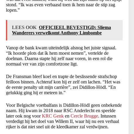
stond. “Ik was even verbaasd toen ik hem naar de stip zag
lopen.”
LEES OOK
OFFICIEEL BEVESTIGD: Sliema
Wanderers verwelkomt Anthony Limbombe
Vanop de bank kwam uiteindelijk alsnog het juiste signaal.
“Ik hoorde plots dat ík hem moest nemen”, vertelde de
doelman. Daarna stapte hij zelf naar voren, in een rol die
normaal ver van zijn comfortzone ligt.
De Fransman bleef koel en trapte de beslissende strafschop
feilloos binnen. Achteraf kon hij er zelf om lachen. “Het was
de eerste penalty uit mijn carrière”, zei Didillon-Hödl. “En
gelukkig ging hij er meteen in.”
Voor Belgische voetbalfans is Didillon-Hödl geen onbekende
naam. Hij kwam in 2018 naar RSC Anderlecht en speelde
later ook nog voor
KRC Genk
en
Cercle Brugge
. Intussen
verdedigt hij het doel van Willem II, waar hij nu een verhaal
rijker is dat niet snel uit de kleedkamer zal verdwijnen.