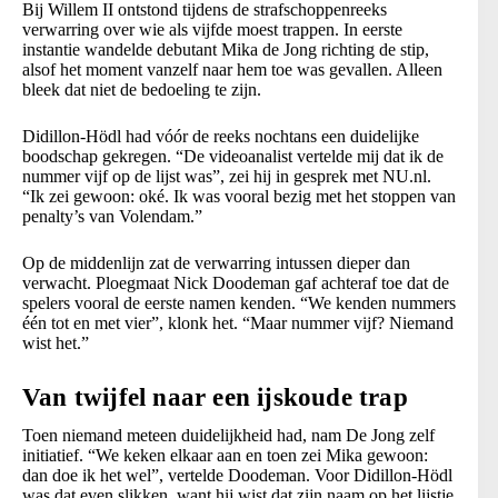
Bij Willem II ontstond tijdens de strafschoppenreeks
verwarring over wie als vijfde moest trappen. In eerste
instantie wandelde debutant Mika de Jong richting de stip,
alsof het moment vanzelf naar hem toe was gevallen. Alleen
bleek dat niet de bedoeling te zijn.
Didillon-Hödl had vóór de reeks nochtans een duidelijke
boodschap gekregen. “De videoanalist vertelde mij dat ik de
nummer vijf op de lijst was”, zei hij in gesprek met NU.nl.
“Ik zei gewoon: oké. Ik was vooral bezig met het stoppen van
penalty’s van Volendam.”
Op de middenlijn zat de verwarring intussen dieper dan
verwacht. Ploegmaat Nick Doodeman gaf achteraf toe dat de
spelers vooral de eerste namen kenden. “We kenden nummers
één tot en met vier”, klonk het. “Maar nummer vijf? Niemand
wist het.”
Van twijfel naar een ijskoude trap
Toen niemand meteen duidelijkheid had, nam De Jong zelf
initiatief. “We keken elkaar aan en toen zei Mika gewoon:
dan doe ik het wel”, vertelde Doodeman. Voor Didillon-Hödl
was dat even slikken, want hij wist dat zijn naam op het lijstje