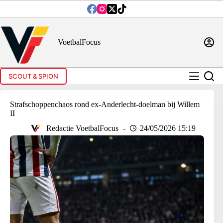
Ga
naar
de
inhoud
VoetbalFocus
SCOUT & SPION
Strafschoppenchaos rond ex-Anderlecht-doelman bij Willem
II
Redactie VoetbalFocus
24/05/2026 15:19