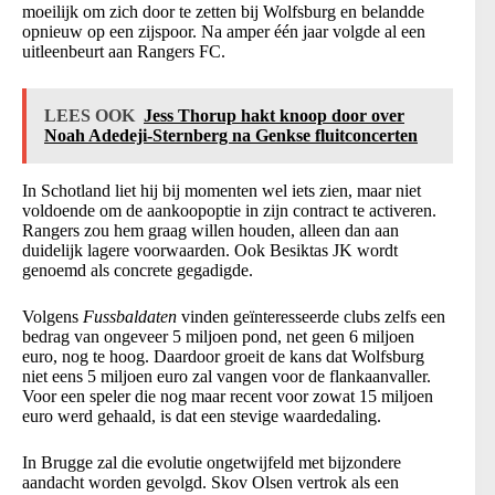
moeilijk om zich door te zetten bij Wolfsburg en belandde
opnieuw op een zijspoor. Na amper één jaar volgde al een
uitleenbeurt aan Rangers FC.
LEES OOK
Jess Thorup hakt knoop door over
Noah Adedeji-Sternberg na Genkse fluitconcerten
In Schotland liet hij bij momenten wel iets zien, maar niet
voldoende om de aankoopoptie in zijn contract te activeren.
Rangers zou hem graag willen houden, alleen dan aan
duidelijk lagere voorwaarden. Ook Besiktas JK wordt
genoemd als concrete gegadigde.
Volgens
Fussbaldaten
vinden geïnteresseerde clubs zelfs een
bedrag van ongeveer 5 miljoen pond, net geen 6 miljoen
euro, nog te hoog. Daardoor groeit de kans dat Wolfsburg
niet eens 5 miljoen euro zal vangen voor de flankaanvaller.
Voor een speler die nog maar recent voor zowat 15 miljoen
euro werd gehaald, is dat een stevige waardedaling.
In Brugge zal die evolutie ongetwijfeld met bijzondere
aandacht worden gevolgd. Skov Olsen vertrok als een