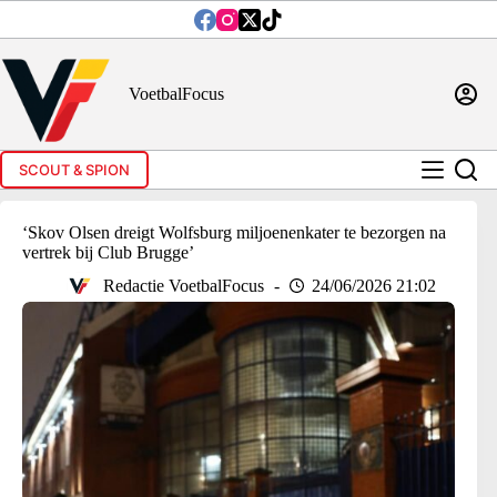
Ga
naar
de
inhoud
VoetbalFocus
SCOUT & SPION
‘Skov Olsen dreigt Wolfsburg miljoenenkater te bezorgen na
vertrek bij Club Brugge’
Redactie VoetbalFocus
24/06/2026 21:02