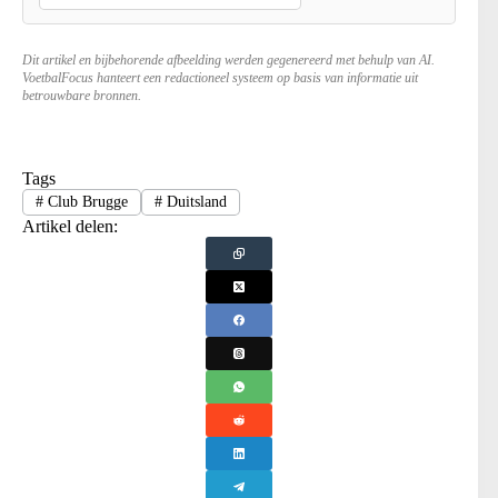
Dit artikel en bijbehorende afbeelding werden gegenereerd met behulp van AI.
VoetbalFocus hanteert een redactioneel systeem op basis van informatie uit
betrouwbare bronnen.
Tags
#
Club Brugge
#
Duitsland
Artikel delen: