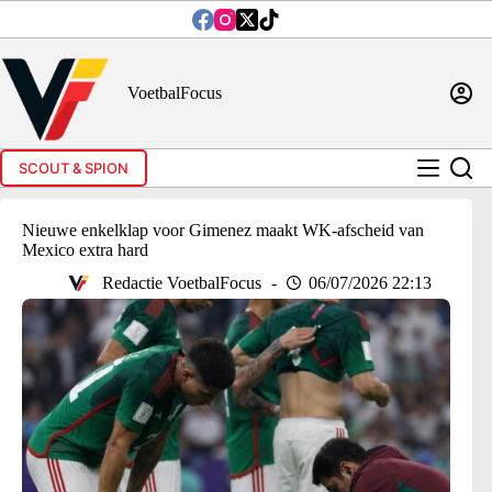
Ga
naar
de
inhoud
VoetbalFocus
SCOUT & SPION
Nieuwe enkelklap voor Gimenez maakt WK-afscheid van
Mexico extra hard
Redactie VoetbalFocus
06/07/2026 22:13