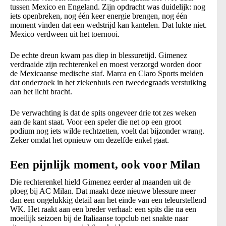
tussen Mexico en Engeland. Zijn opdracht was duidelijk: nog
iets openbreken, nog één keer energie brengen, nog één
moment vinden dat een wedstrijd kan kantelen. Dat lukte niet.
Mexico verdween uit het toernooi.
De echte dreun kwam pas diep in blessuretijd. Gimenez
verdraaide zijn rechterenkel en moest verzorgd worden door
de Mexicaanse medische staf. Marca en Claro Sports melden
dat onderzoek in het ziekenhuis een tweedegraads verstuiking
aan het licht bracht.
De verwachting is dat de spits ongeveer drie tot zes weken
aan de kant staat. Voor een speler die net op een groot
podium nog iets wilde rechtzetten, voelt dat bijzonder wrang.
Zeker omdat het opnieuw om dezelfde enkel gaat.
Een pijnlijk moment, ook voor Milan
Die rechterenkel hield Gimenez eerder al maanden uit de
ploeg bij AC Milan. Dat maakt deze nieuwe blessure meer
dan een ongelukkig detail aan het einde van een teleurstellend
WK. Het raakt aan een breder verhaal: een spits die na een
moeilijk seizoen bij de Italiaanse topclub net snakte naar