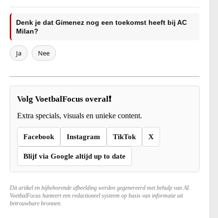
Denk je dat Gimenez nog een toekomst heeft bij AC
Milan?
Ja
Nee
Volg VoetbalFocus overal❗
Extra specials, visuals en unieke content.
Facebook
Instagram
TikTok
X
Blijf via Google altijd up to date
Dit artikel en bijbehorende afbeelding werden gegenereerd met behulp van AI.
VoetbalFocus hanteert een redactioneel systeem op basis van informatie uit
betrouwbare bronnen.