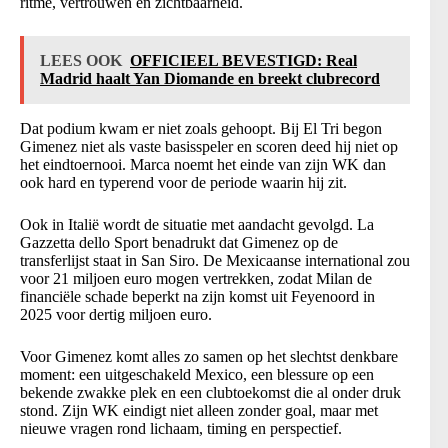
ritme, vertrouwen en zichtbaarheid.
LEES OOK
OFFICIEEL BEVESTIGD: Real
Madrid haalt Yan Diomande en breekt clubrecord
Dat podium kwam er niet zoals gehoopt. Bij El Tri begon
Gimenez niet als vaste basisspeler en scoren deed hij niet op
het eindtoernooi. Marca noemt het einde van zijn WK dan
ook hard en typerend voor de periode waarin hij zit.
Ook in Italië wordt de situatie met aandacht gevolgd. La
Gazzetta dello Sport benadrukt dat Gimenez op de
transferlijst staat in San Siro. De Mexicaanse international zou
voor 21 miljoen euro mogen vertrekken, zodat Milan de
financiële schade beperkt na zijn komst uit Feyenoord in
2025 voor dertig miljoen euro.
Voor Gimenez komt alles zo samen op het slechtst denkbare
moment: een uitgeschakeld Mexico, een blessure op een
bekende zwakke plek en een clubtoekomst die al onder druk
stond. Zijn WK eindigt niet alleen zonder goal, maar met
nieuwe vragen rond lichaam, timing en perspectief.