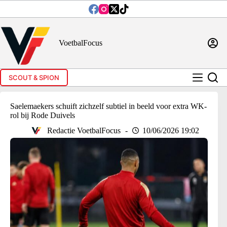
Ga
naar
de
inhoud
VoetbalFocus
SCOUT & SPION
Saelemaekers schuift zichzelf subtiel in beeld voor extra WK-
rol bij Rode Duivels
Redactie VoetbalFocus
10/06/2026 19:02