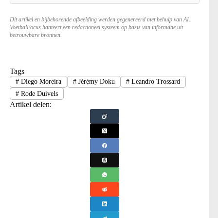
Dit artikel en bijbehorende afbeelding werden gegenereerd met behulp van AI.
VoetbalFocus hanteert een redactioneel systeem op basis van informatie uit
betrouwbare bronnen.
Tags
#
Diego Moreira
#
Jérémy Doku
#
Leandro Trossard
#
Rode Duivels
Artikel delen: