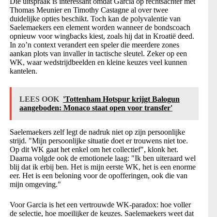
Die uitspraak is interessant omdat Garcia op rechtsachter met
Thomas Meunier en Timothy Castagne al over twee
duidelijke opties beschikt. Toch kan de polyvalentie van
Saelemaekers een element worden wanneer de bondscoach
opnieuw voor wingbacks kiest, zoals hij dat in Kroatië deed.
In zo’n context verandert een speler die meerdere zones
aankan plots van invaller in tactische sleutel. Zeker op een
WK, waar wedstrijdbeelden en kleine keuzes veel kunnen
kantelen.
LEES OOK
'Tottenham Hotspur krijgt Balogun
aangeboden: Monaco staat open voor transfer'
Saelemaekers zelf legt de nadruk niet op zijn persoonlijke
strijd. "Mijn persoonlijke situatie doet er trouwens niet toe.
Op dit WK gaat het enkel om het collectief", klonk het.
Daarna volgde ook de emotionele laag: "Ik ben uiteraard wel
blij dat ik erbij ben. Het is mijn eerste WK, het is een enorme
eer. Het is een beloning voor de opofferingen, ook die van
mijn omgeving."
Voor Garcia is het een vertrouwde WK-paradox: hoe voller
de selectie, hoe moeilijker de keuzes. Saelemaekers weet dat