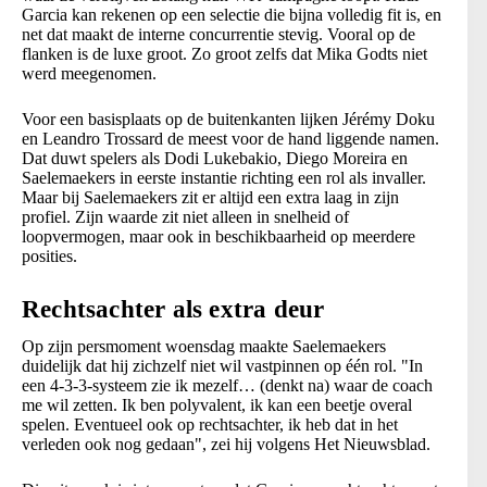
Garcia kan rekenen op een selectie die bijna volledig fit is, en
net dat maakt de interne concurrentie stevig. Vooral op de
flanken is de luxe groot. Zo groot zelfs dat Mika Godts niet
werd meegenomen.
Voor een basisplaats op de buitenkanten lijken Jérémy Doku
en Leandro Trossard de meest voor de hand liggende namen.
Dat duwt spelers als Dodi Lukebakio, Diego Moreira en
Saelemaekers in eerste instantie richting een rol als invaller.
Maar bij Saelemaekers zit er altijd een extra laag in zijn
profiel. Zijn waarde zit niet alleen in snelheid of
loopvermogen, maar ook in beschikbaarheid op meerdere
posities.
Rechtsachter als extra deur
Op zijn persmoment woensdag maakte Saelemaekers
duidelijk dat hij zichzelf niet wil vastpinnen op één rol. "In
een 4-3-3-systeem zie ik mezelf… (denkt na) waar de coach
me wil zetten. Ik ben polyvalent, ik kan een beetje overal
spelen. Eventueel ook op rechtsachter, ik heb dat in het
verleden ook nog gedaan", zei hij volgens Het Nieuwsblad.