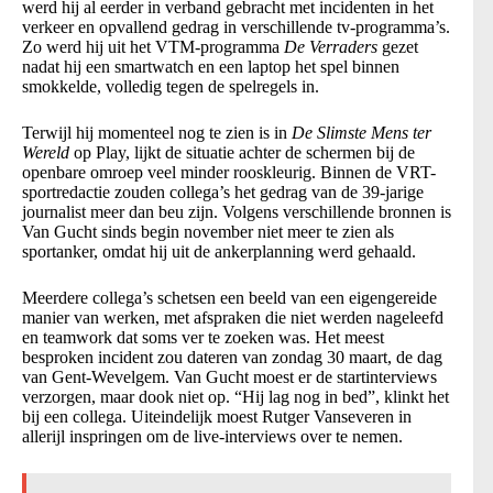
werd hij al eerder in verband gebracht met incidenten in het
verkeer en opvallend gedrag in verschillende tv-programma’s.
Zo werd hij uit het VTM-programma
De Verraders
gezet
nadat hij een smartwatch en een laptop het spel binnen
smokkelde, volledig tegen de spelregels in.
Terwijl hij momenteel nog te zien is in
De Slimste Mens ter
Wereld
op Play, lijkt de situatie achter de schermen bij de
openbare omroep veel minder rooskleurig. Binnen de VRT-
sportredactie zouden collega’s het gedrag van de 39-jarige
journalist meer dan beu zijn. Volgens verschillende bronnen is
Van Gucht sinds begin november niet meer te zien als
sportanker, omdat hij uit de ankerplanning werd gehaald.
Meerdere collega’s schetsen een beeld van een eigengereide
manier van werken, met afspraken die niet werden nageleefd
en teamwork dat soms ver te zoeken was. Het meest
besproken incident zou dateren van zondag 30 maart, de dag
van Gent-Wevelgem. Van Gucht moest er de startinterviews
verzorgen, maar dook niet op. “Hij lag nog in bed”, klinkt het
bij een collega. Uiteindelijk moest Rutger Vanseveren in
allerijl inspringen om de live-interviews over te nemen.