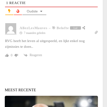
1
REACTIE
Oudste
AllezLesMauves
–
🎯 Belofte
Lid
7 maanden geleden
RVG heeft het leven al uitgespeeld, en lijkt enkel nog
zijmissies te doen..
Reageren
0
MEEST RECENTE