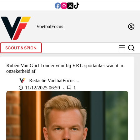
Ga
naar
de
inhoud
VoetbalFocus
SCOUT & SPION
Ruben Van Gucht onder vuur bij VRT: sportanker wacht in
onzekerheid af
Redactie VoetbalFocus
11/12/2025 06:59
1