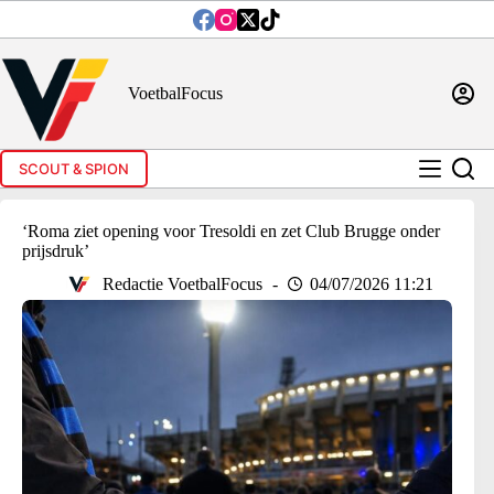
Ga
naar
de
inhoud
VoetbalFocus
SCOUT & SPION
‘Roma ziet opening voor Tresoldi en zet Club Brugge onder
prijsdruk’
Redactie VoetbalFocus
04/07/2026 11:21