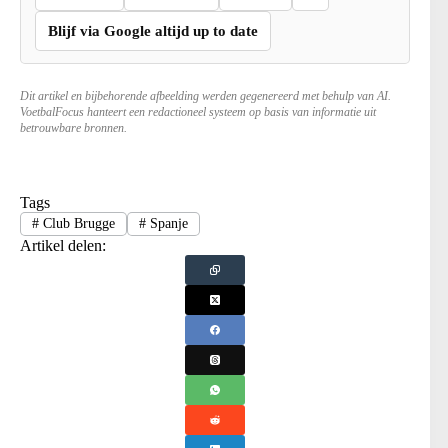
Blijf via Google altijd up to date
Dit artikel en bijbehorende afbeelding werden gegenereerd met behulp van AI.
VoetbalFocus hanteert een redactioneel systeem op basis van informatie uit
betrouwbare bronnen.
Tags
#
Club Brugge
#
Spanje
Artikel delen: