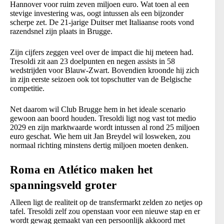
Hannover voor ruim zeven miljoen euro. Wat toen al een
stevige investering was, oogt intussen als een bijzonder
scherpe zet. De 21-jarige Duitser met Italiaanse roots vond
razendsnel zijn plaats in Brugge.
Zijn cijfers zeggen veel over de impact die hij meteen had.
Tresoldi zit aan 23 doelpunten en negen assists in 58
wedstrijden voor Blauw-Zwart. Bovendien kroonde hij zich
in zijn eerste seizoen ook tot topschutter van de Belgische
competitie.
Net daarom wil Club Brugge hem in het ideale scenario
gewoon aan boord houden. Tresoldi ligt nog vast tot medio
2029 en zijn marktwaarde wordt intussen al rond 25 miljoen
euro geschat. Wie hem uit Jan Breydel wil losweken, zou
normaal richting minstens dertig miljoen moeten denken.
Roma en Atlético maken het
spanningsveld groter
Alleen ligt de realiteit op de transfermarkt zelden zo netjes op
tafel. Tresoldi zelf zou openstaan voor een nieuwe stap en er
wordt gewag gemaakt van een persoonlijk akkoord met