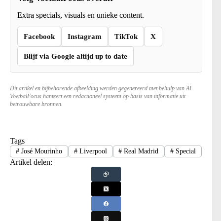
Extra specials, visuals en unieke content.
Facebook
Instagram
TikTok
X
Blijf via Google altijd up to date
Dit artikel en bijbehorende afbeelding werden gegenereerd met behulp van AI.
VoetbalFocus hanteert een redactioneel systeem op basis van informatie uit
betrouwbare bronnen.
Tags
#
José Mourinho
#
Liverpool
#
Real Madrid
#
Special
Artikel delen: