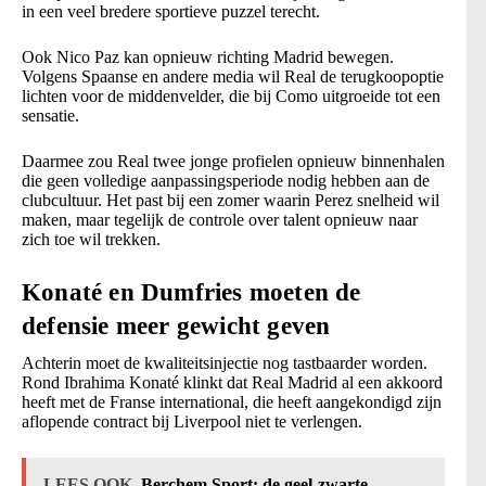
in een veel bredere sportieve puzzel terecht.
Ook Nico Paz kan opnieuw richting Madrid bewegen.
Volgens Spaanse en andere media wil Real de terugkoopoptie
lichten voor de middenvelder, die bij Como uitgroeide tot een
sensatie.
Daarmee zou Real twee jonge profielen opnieuw binnenhalen
die geen volledige aanpassingsperiode nodig hebben aan de
clubcultuur. Het past bij een zomer waarin Perez snelheid wil
maken, maar tegelijk de controle over talent opnieuw naar
zich toe wil trekken.
Konaté en Dumfries moeten de
defensie meer gewicht geven
Achterin moet de kwaliteitsinjectie nog tastbaarder worden.
Rond Ibrahima Konaté klinkt dat Real Madrid al een akkoord
heeft met de Franse international, die heeft aangekondigd zijn
aflopende contract bij Liverpool niet te verlengen.
LEES OOK
Berchem Sport: de geel-zwarte