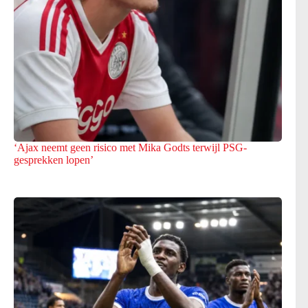
‘Ajax neemt geen risico met Mika Godts terwijl PSG-
gesprekken lopen’