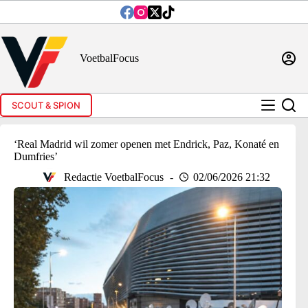
Ga
naar
de
inhoud
VoetbalFocus
SCOUT & SPION
‘Real Madrid wil zomer openen met Endrick, Paz, Konaté en
Dumfries’
Redactie VoetbalFocus
02/06/2026 21:32