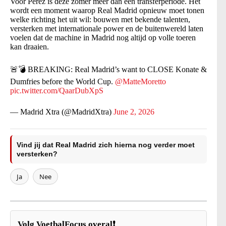
Voor Perez is deze zomer meer dan een transferperiode. Het
wordt een moment waarop Real Madrid opnieuw moet tonen
welke richting het uit wil: bouwen met bekende talenten,
versterken met internationale power en de buitenwereld laten
voelen dat de machine in Madrid nog altijd op volle toeren
kan draaien.
🚨💣 BREAKING: Real Madrid’s want to CLOSE Konate &
Dumfries before the World Cup.
@MatteMoretto
pic.twitter.com/QaarDubXpS
— Madrid Xtra (@MadridXtra)
June 2, 2026
Vind jij dat Real Madrid zich hierna nog verder moet
versterken?
Ja
Nee
Volg VoetbalFocus overal❗