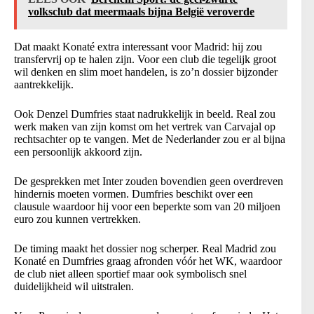
volksclub dat meermaals bijna België veroverde
Dat maakt Konaté extra interessant voor Madrid: hij zou
transfervrij op te halen zijn. Voor een club die tegelijk groot
wil denken en slim moet handelen, is zo’n dossier bijzonder
aantrekkelijk.
Ook Denzel Dumfries staat nadrukkelijk in beeld. Real zou
werk maken van zijn komst om het vertrek van Carvajal op
rechtsachter op te vangen. Met de Nederlander zou er al bijna
een persoonlijk akkoord zijn.
De gesprekken met Inter zouden bovendien geen overdreven
hindernis moeten vormen. Dumfries beschikt over een
clausule waardoor hij voor een beperkte som van 20 miljoen
euro zou kunnen vertrekken.
De timing maakt het dossier nog scherper. Real Madrid zou
Konaté en Dumfries graag afronden vóór het WK, waardoor
de club niet alleen sportief maar ook symbolisch snel
duidelijkheid wil uitstralen.