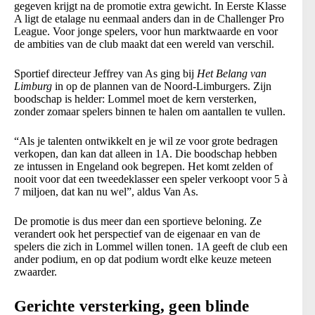
gegeven krijgt na de promotie extra gewicht. In Eerste Klasse
A ligt de etalage nu eenmaal anders dan in de Challenger Pro
League. Voor jonge spelers, voor hun marktwaarde en voor
de ambities van de club maakt dat een wereld van verschil.
Sportief directeur Jeffrey van As ging bij
Het Belang van
Limburg
in op de plannen van de Noord-Limburgers. Zijn
boodschap is helder: Lommel moet de kern versterken,
zonder zomaar spelers binnen te halen om aantallen te vullen.
“Als je talenten ontwikkelt en je wil ze voor grote bedragen
verkopen, dan kan dat alleen in 1A. Die boodschap hebben
ze intussen in Engeland ook begrepen. Het komt zelden of
nooit voor dat een tweedeklasser een speler verkoopt voor 5 à
7 miljoen, dat kan nu wel”, aldus Van As.
De promotie is dus meer dan een sportieve beloning. Ze
verandert ook het perspectief van de eigenaar en van de
spelers die zich in Lommel willen tonen. 1A geeft de club een
ander podium, en op dat podium wordt elke keuze meteen
zwaarder.
Gerichte versterking, geen blinde