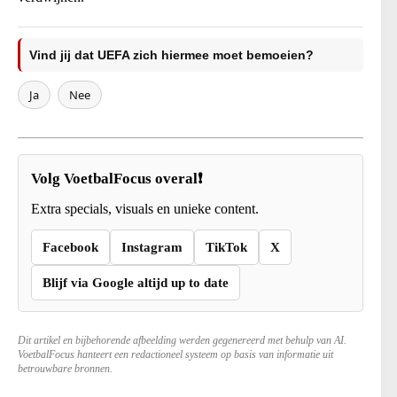
Vind jij dat UEFA zich hiermee moet bemoeien?
Ja
Nee
Volg VoetbalFocus overal❗
Extra specials, visuals en unieke content.
Facebook
Instagram
TikTok
X
Blijf via Google altijd up to date
Dit artikel en bijbehorende afbeelding werden gegenereerd met behulp van AI.
VoetbalFocus hanteert een redactioneel systeem op basis van informatie uit
betrouwbare bronnen.