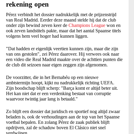
rekening open
Pérez verbindt het dossier nadrukkelijk met de prijzenstrijd
van Real Madrid. Eerder deze maand stelde hij dat de club
onder zijn bewind zeven keer de
Champions League
won en
ook zeven landstitels pakte, maar dat het aantal Spaanse titels
volgens hem veel hoger had kunnen liggen.
"Dat hadden er eigenlijk veertien kunnen zijn, maar die zijn
van ons gestolen", zei Pérez daarover. Hij verwees ook naar
een video die Real Madrid maakte over de achttien punten die
de club dit seizoen naar eigen zeggen zijn afgenomen.
De voorzitter, die in het Bernabéu op een nieuwe
ambtstermijn hoopt, kijkt nu nadrukkelijk richting UEFA.
Zijn boodschap blijft scherp: "Barça komt er altijd beter uit.
Het kan niet dat er een verdenking bestaat van corruptie
waarvoor twintig jaar lang is betaald."
Zo blijft een dossier dat juridisch en sportief nog altijd zwaar
beladen is, ook de verhoudingen aan de top van het Spaanse
voetbal bepalen. En zolang Pérez de zaak publiek blijft
opdrijven, zal de schaduw boven El Clásico niet snel
verdwijnen.