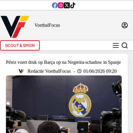
Ga
naar
de
inhoud
VoetbalFocus
SCOUT & SPION
Pérez voert druk op Barça op na Negreira-schaduw in Spanje
Redactie VoetbalFocus
01/06/2026 09:20