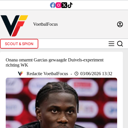
Ga
naar
de
inhoud
VoetbalFocus
SCOUT & SPION
Onana omarmt Garcias gewaagde Duivels-experiment
richting WK
Redactie VoetbalFocus
03/06/2026 13:32