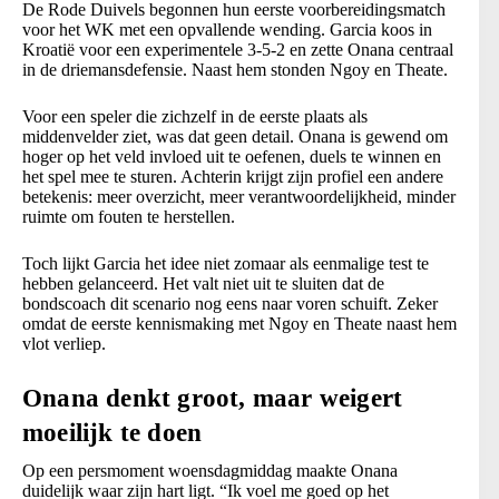
De Rode Duivels begonnen hun eerste voorbereidingsmatch
voor het WK met een opvallende wending. Garcia koos in
Kroatië voor een experimentele 3-5-2 en zette Onana centraal
in de driemansdefensie. Naast hem stonden Ngoy en Theate.
Voor een speler die zichzelf in de eerste plaats als
middenvelder ziet, was dat geen detail. Onana is gewend om
hoger op het veld invloed uit te oefenen, duels te winnen en
het spel mee te sturen. Achterin krijgt zijn profiel een andere
betekenis: meer overzicht, meer verantwoordelijkheid, minder
ruimte om fouten te herstellen.
Toch lijkt Garcia het idee niet zomaar als eenmalige test te
hebben gelanceerd. Het valt niet uit te sluiten dat de
bondscoach dit scenario nog eens naar voren schuift. Zeker
omdat de eerste kennismaking met Ngoy en Theate naast hem
vlot verliep.
Onana denkt groot, maar weigert
moeilijk te doen
Op een persmoment woensdagmiddag maakte Onana
duidelijk waar zijn hart ligt. “Ik voel me goed op het