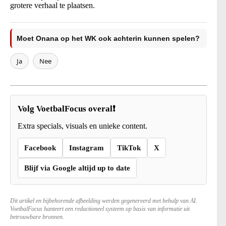
grotere verhaal te plaatsen.
Moet Onana op het WK ook achterin kunnen spelen?
Ja
Nee
Volg VoetbalFocus overal❗
Extra specials, visuals en unieke content.
Facebook
Instagram
TikTok
X
Blijf via Google altijd up to date
Dit artikel en bijbehorende afbeelding werden gegenereerd met behulp van AI.
VoetbalFocus hanteert een redactioneel systeem op basis van informatie uit
betrouwbare bronnen.