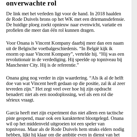
onverwachte rol
De link met het verleden ligt voor de hand. In 2018 haalden
de Rode Duivels brons op het WK met een driemansdefensie.
De huidige ploeg zoekt opnieuw naar evenwicht, variatie en
profielen die meer dan één rol kunnen dragen.
Voor Onana is Vincent Kompany daarbij meer dan een naam
uit de Belgische voetbalgeschiedenis. “In België kijk ik
enorm op naar Vincent Kompany”, vertelde hij. “Hij was een
revolutionair in de verdediging. Hij speelde op topniveau bij
Manchester City. Hij is de referentie.”
Onana ging nog verder in zijn waardering. “Als ik al de helft
doe van wat Vincent heeft gedaan op die positie, zal ik al zeer
tevreden zijn.” Het zegt veel over hoe hij zijn opdracht
benadert: niet als een noodoplossing, wel als een rol die
sérieux vraagt.
Garcia heeft met zijn experiment dus niet alleen een tactische
piste geopend, maar ook een karaktertest blootgelegd. Onana
wil op het middenveld uitgroeien tot een speler van
topniveau. Maar als de Rode Duivels hem straks elders nodig
hebben, lijkt hij klaar om die ambitie even in dienst van het