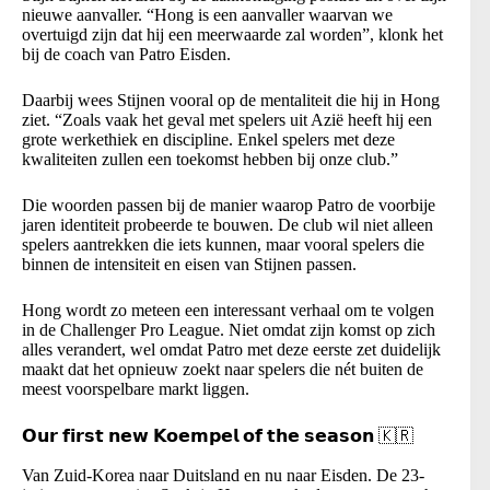
nieuwe aanvaller. “Hong is een aanvaller waarvan we
overtuigd zijn dat hij een meerwaarde zal worden”, klonk het
bij de coach van Patro Eisden.
Daarbij wees Stijnen vooral op de mentaliteit die hij in Hong
ziet. “Zoals vaak het geval met spelers uit Azië heeft hij een
grote werkethiek en discipline. Enkel spelers met deze
kwaliteiten zullen een toekomst hebben bij onze club.”
Die woorden passen bij de manier waarop Patro de voorbije
jaren identiteit probeerde te bouwen. De club wil niet alleen
spelers aantrekken die iets kunnen, maar vooral spelers die
binnen de intensiteit en eisen van Stijnen passen.
Hong wordt zo meteen een interessant verhaal om te volgen
in de Challenger Pro League. Niet omdat zijn komst op zich
alles verandert, wel omdat Patro met deze eerste zet duidelijk
maakt dat het opnieuw zoekt naar spelers die nét buiten de
meest voorspelbare markt liggen.
𝗢𝘂𝗿 𝗳𝗶𝗿𝘀𝘁 𝗻𝗲𝘄 𝗞𝗼𝗲𝗺𝗽𝗲𝗹 𝗼𝗳 𝘁𝗵𝗲 𝘀𝗲𝗮𝘀𝗼𝗻 🇰🇷
Van Zuid-Korea naar Duitsland en nu naar Eisden. De 23-