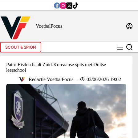
Ga
naar
de
inhoud
VoetbalFocus
SCOUT & SPION
Patro Eisden haalt Zuid-Koreaanse spits met Duitse
leerschool
Redactie VoetbalFocus
03/06/2026 19:02