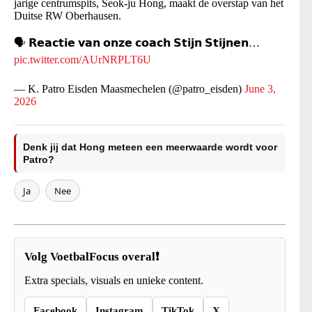
jarige centrumspits, Seok-ju Hong, maakt de overstap van het
Duitse RW Oberhausen.
🗣️ 𝗥𝗲𝗮𝗰𝘁𝗶𝗲 𝘃𝗮𝗻 𝗼𝗻𝘇𝗲 𝗰𝗼𝗮𝗰𝗵 𝗦𝘁𝗶𝗷𝗻 𝗦𝘁𝗶𝗷𝗻𝗲𝗻…
pic.twitter.com/AUrNRPLT6U
— K. Patro Eisden Maasmechelen (@patro_eisden)
June 3,
2026
Denk jij dat Hong meteen een meerwaarde wordt voor
Patro?
Ja
Nee
Volg VoetbalFocus overal❗
Extra specials, visuals en unieke content.
Facebook
Instagram
TikTok
X