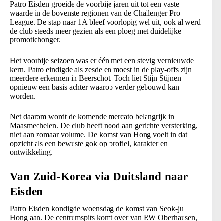
Patro Eisden groeide de voorbije jaren uit tot een vaste
waarde in de bovenste regionen van de Challenger Pro
League. De stap naar 1A bleef voorlopig wel uit, ook al werd
de club steeds meer gezien als een ploeg met duidelijke
promotiehonger.
Het voorbije seizoen was er één met een stevig vernieuwde
kern. Patro eindigde als zesde en moest in de play-offs zijn
meerdere erkennen in Beerschot. Toch liet Stijn Stijnen
opnieuw een basis achter waarop verder gebouwd kan
worden.
Net daarom wordt de komende mercato belangrijk in
Maasmechelen. De club heeft nood aan gerichte versterking,
niet aan zomaar volume. De komst van Hong voelt in dat
opzicht als een bewuste gok op profiel, karakter en
ontwikkeling.
Van Zuid-Korea via Duitsland naar
Eisden
Patro Eisden kondigde woensdag de komst van Seok-ju
Hong aan. De centrumspits komt over van RW Oberhausen,