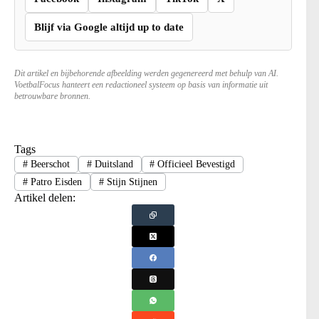
Blijf via Google altijd up to date
Dit artikel en bijbehorende afbeelding werden gegenereerd met behulp van AI.
VoetbalFocus hanteert een redactioneel systeem op basis van informatie uit
betrouwbare bronnen.
Tags
#
Beerschot
#
Duitsland
#
Officieel Bevestigd
#
Patro Eisden
#
Stijn Stijnen
Artikel delen: