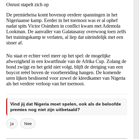
Onrust stapelt zich op
De premieheisa komt bovenop eerdere spanningen in het
Nigeriaanse kamp. Eerder in het toernooi was er al ophef
nadat spits Victor Osimhen in conflict kwam met Ademola
Lookman. De aanvaller van Galatasaray overwoog toen zelfs
het trainingskamp te verlaten, al liep dat uiteindelijk met een
sisser af.
Nu staat er echter veel meer op het spel: de mogelijke
afwezigheid in een kwartfinale van de Afrika Cup. Zolang de
bond zwijgt en het geld niet volgt, blijft de dreiging van een
boycot reëel boven de voorbereiding hangen. De komende
uren lijken beslissend voor zowel de kleedkamer van Nigeria
als het verdere verloop van het toernooi.
Vind jij dat Nigeria moet spelen, ook als de beloofde
premies nog niet zijn uitbetaald?
Ja
Nee