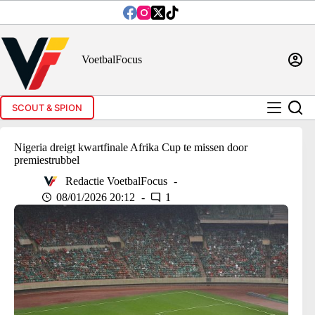
Ga
naar
de
inhoud
VoetbalFocus
SCOUT & SPION
Nigeria dreigt kwartfinale Afrika Cup te missen door
premiestrubbel
Redactie VoetbalFocus
08/01/2026 20:12
1