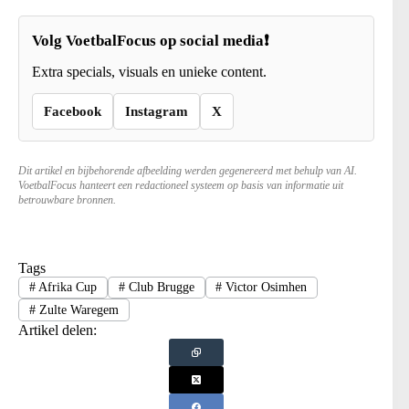
Volg VoetbalFocus op social media❗
Extra specials, visuals en unieke content.
Facebook
Instagram
X
Dit artikel en bijbehorende afbeelding werden gegenereerd met behulp van AI.
VoetbalFocus hanteert een redactioneel systeem op basis van informatie uit
betrouwbare bronnen.
Tags
#
Afrika Cup
#
Club Brugge
#
Victor Osimhen
#
Zulte Waregem
Artikel delen: