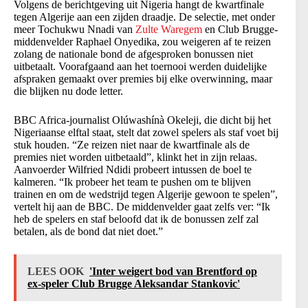
Volgens de berichtgeving uit Nigeria hangt de kwartfinale
tegen Algerije aan een zijden draadje. De selectie, met onder
meer Tochukwu Nnadi van
Zulte Waregem
en Club Brugge-
middenvelder Raphael Onyedika, zou weigeren af te reizen
zolang de nationale bond de afgesproken bonussen niet
uitbetaalt. Voorafgaand aan het toernooi werden duidelijke
afspraken gemaakt over premies bij elke overwinning, maar
die blijken nu dode letter.
BBC Africa-journalist Olúwashínà Okeleji, die dicht bij het
Nigeriaanse elftal staat, stelt dat zowel spelers als staf voet bij
stuk houden. “Ze reizen niet naar de kwartfinale als de
premies niet worden uitbetaald”, klinkt het in zijn relaas.
Aanvoerder Wilfried Ndidi probeert intussen de boel te
kalmeren. “Ik probeer het team te pushen om te blijven
trainen en om de wedstrijd tegen Algerije gewoon te spelen”,
vertelt hij aan de BBC. De middenvelder gaat zelfs ver: “Ik
heb de spelers en staf beloofd dat ik de bonussen zelf zal
betalen, als de bond dat niet doet.”
LEES OOK
'Inter weigert bod van Brentford op
ex-speler Club Brugge Aleksandar Stankovic'