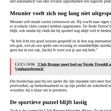
niet automatisch van elke ervaren opportuniteit een logische piste
Meunier voelt zich nog lang niet uitgesp
Meunier zelf straalt vooral vertrouwen uit. Hij wacht naar eigen 
er al enkele clubs contact hebben opgenomen. De Rode Duivel be
blijft, ook omdat hij vindt dat hij sportief nog altijd veel te bieden
“Ik heb écht een goed seizoen gespeeld en ik ben nog international
een gok, wel als een speler met ervaring en onmiddellijke inzetb
geen kat in een zak. (lacht) Je weet wat je aan mij hebt.”
LEES OOK
'Club Brugge moet bod op Nicolo Tresoldi
Vanhaezebrouck'
Die boodschap past bij een speler die zijn reputatie niet meer hoe
profvoetbal, op herkenbaarheid en op zijn profiel als zekerheid t
woorden: hij is klaar om te presteren.
De sportieve puzzel blijft lastig
Toch is de context bij Club Brugge bijzonder. Blauw-Zwart staat 