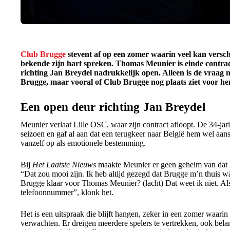
Club Brugge
stevent af op een zomer waarin veel kan versch
bekende zijn hart spreken. Thomas Meunier is einde contrac
richting Jan Breydel nadrukkelijk open. Alleen is de vraag ni
Brugge, maar vooral of Club Brugge nog plaats ziet voor he
Een open deur richting Jan Breydel
Meunier verlaat Lille OSC, waar zijn contract afloopt. De 34-jari
seizoen en gaf al aan dat een terugkeer naar België hem wel aan
vanzelf op als emotionele bestemming.
Bij
Het Laatste Nieuws
maakte Meunier er geen geheim van dat B
“Dat zou mooi zijn. Ik heb altijd gezegd dat Brugge m’n thuis w
Brugge klaar voor Thomas Meunier? (lacht) Dat weet ik niet. Al
telefoonnummer”, klonk het.
Het is een uitspraak die blijft hangen, zeker in een zomer waa
verwachten. Er dreigen meerdere spelers te vertrekken, ook bela