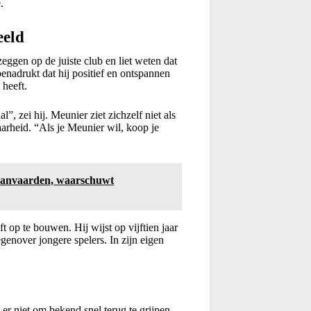
.
eeld
zeggen op de juiste club en liet weten dat
nadrukt dat hij positief en ontspannen
 heeft.
”, zei hij. Meunier ziet zichzelf niet als
aarheid. “Als je Meunier wil, koop je
 aanvaarden, waarschuwt
ft op te bouwen. Hij wijst op vijftien jaar
egenover jongere spelers. In zijn eigen
er niet om bekend snel terug te grijpen