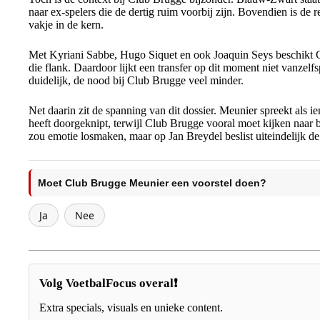
naar ex-spelers die de dertig ruim voorbij zijn. Bovendien is de 
vakje in de kern.
Met Kyriani Sabbe, Hugo Siquet en ook Joaquin Seys beschikt C
die flank. Daardoor lijkt een transfer op dit moment niet vanzelf
duidelijk, de nood bij Club Brugge veel minder.
Net daarin zit de spanning van dit dossier. Meunier spreekt als 
heeft doorgeknipt, terwijl Club Brugge vooral moet kijken naar ba
zou emotie losmaken, maar op Jan Breydel beslist uiteindelijk de 
Moet Club Brugge Meunier een voorstel doen?
Ja
Nee
Volg VoetbalFocus overal❗
Extra specials, visuals en unieke content.