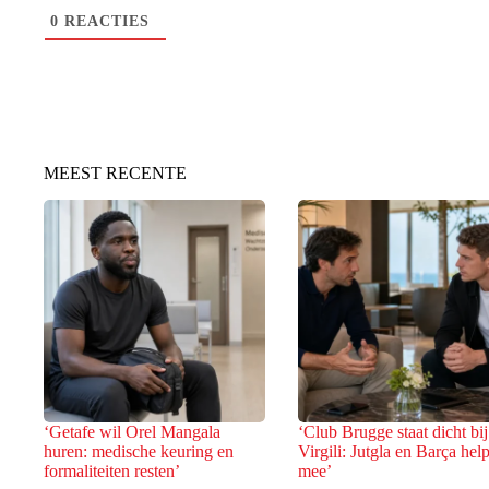
0
REACTIES
MEEST RECENTE
‘Getafe wil Orel Mangala
‘Club Brugge staat dicht bij
huren: medische keuring en
Virgili: Jutgla en Barça hel
formaliteiten resten’
mee’