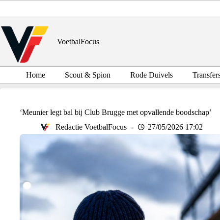
Ga
naar
de
inhoud
VoetbalFocus
Home
Scout & Spion
Rode Duivels
Transfer
‘Meunier legt bal bij Club Brugge met opvallende boodschap’
Redactie VoetbalFocus
27/05/2026 17:02