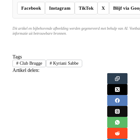
Facebook
Instagram
TikTok
X
Blijf via Goo
Dit artikel en bijbehorende afbeelding werden gegenereerd met behulp van AI. Voetba
informatie uit betrouwbare bronnen.
Tags
#
Club Brugge
#
Kyriani Sabbe
Artikel delen: