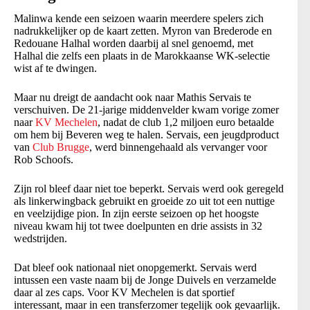
Malinwa kende een seizoen waarin meerdere spelers zich
nadrukkelijker op de kaart zetten. Myron van Brederode en
Redouane Halhal worden daarbij al snel genoemd, met
Halhal die zelfs een plaats in de Marokkaanse WK-selectie
wist af te dwingen.
Maar nu dreigt de aandacht ook naar Mathis Servais te
verschuiven. De 21-jarige middenvelder kwam vorige zomer
naar
KV Mechelen
, nadat de club 1,2 miljoen euro betaalde
om hem bij Beveren weg te halen. Servais, een jeugdproduct
van
Club Brugge
, werd binnengehaald als vervanger voor
Rob Schoofs.
Zijn rol bleef daar niet toe beperkt. Servais werd ook geregeld
als linkerwingback gebruikt en groeide zo uit tot een nuttige
en veelzijdige pion. In zijn eerste seizoen op het hoogste
niveau kwam hij tot twee doelpunten en drie assists in 32
wedstrijden.
Dat bleef ook nationaal niet onopgemerkt. Servais werd
intussen een vaste naam bij de Jonge Duivels en verzamelde
daar al zes caps. Voor KV Mechelen is dat sportief
interessant, maar in een transferzomer tegelijk ook gevaarlijk.