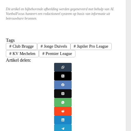
Dit artikel en bijbehorende afbeelding werden gegenereerd met behulp van AI.
VoetbalFocus hanteert een redactioneel systeem op basis van informatie uit
betrouwbare bronnen.
Tags
#
Club Brugge
#
Jonge Duivels
#
Jupiler Pro League
#
KV Mechelen
#
Premier League
Artikel delen: