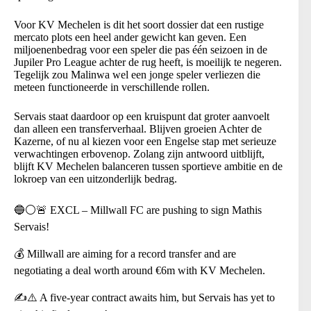
Voor KV Mechelen is dit het soort dossier dat een rustige
mercato plots een heel ander gewicht kan geven. Een
miljoenenbedrag voor een speler die pas één seizoen in de
Jupiler Pro League achter de rug heeft, is moeilijk te negeren.
Tegelijk zou Malinwa wel een jonge speler verliezen die
meteen functioneerde in verschillende rollen.
Servais staat daardoor op een kruispunt dat groter aanvoelt
dan alleen een transferverhaal. Blijven groeien Achter de
Kazerne, of nu al kiezen voor een Engelse stap met serieuze
verwachtingen erbovenop. Zolang zijn antwoord uitblijft,
blijft KV Mechelen balanceren tussen sportieve ambitie en de
lokroep van een uitzonderlijk bedrag.
🔵⚪️🚨 EXCL – Millwall FC are pushing to sign Mathis
Servais!
💰 Millwall are aiming for a record transfer and are
negotiating a deal worth around €6m with KV Mechelen.
✍️⚠️ A five-year contract awaits him, but Servais has yet to