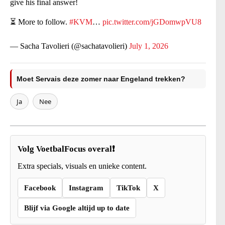
give his final answer!
⏳ More to follow.
#KVM
…
pic.twitter.com/jGDomwpVU8
— Sacha Tavolieri (@sachatavolieri)
July 1, 2026
Moet Servais deze zomer naar Engeland trekken?
Ja
Nee
Volg VoetbalFocus overal❗
Extra specials, visuals en unieke content.
Facebook
Instagram
TikTok
X
Blijf via Google altijd up to date