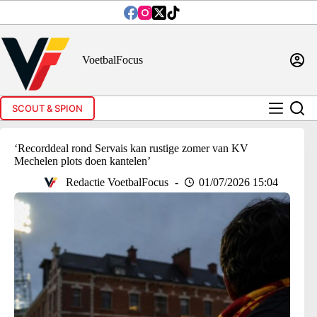
Ga
naar
de
inhoud
VoetbalFocus
SCOUT & SPION
‘Recorddeal rond Servais kan rustige zomer van KV
Mechelen plots doen kantelen’
Redactie VoetbalFocus
01/07/2026 15:04