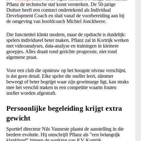
Pflanz de technische staf komt versterken. De 50-jarige
Duitser heeft een contract ondertekend als Individual
Development Coach en sluit vanaf de voorbereiding aan bij
de omgeving van hoofdcoach Michiel Jonckheere.
Die functietitel klinkt modern, maar de opdracht is duidelijk:
spelers individueel beter maken. Pflanz zal in Kortrijk werken
met videoanalyses, data-analyse en trainingen in kleinere
groepjes. Alles draait rond gerichte progressie, niet rond
algemene praat.
Voor een club die opnieuw op het hoogste niveau verschijnt,
is dat geen detail. Elke speler die sneller leert, slimmer
beweegt of beter begrijpt waar zijn groeimarge ligt, kan straks
mee het verschil maken in een competitie waarin fouten
sneller worden afgestraft.
Persoonlijke begeleiding krijgt extra
gewicht
Sportief directeur Nils Vanneste plaatst de aanstelling in die
bredere evolutie. Hij omschrijft Pflanz als "een belangrijk
klankbord" binnen de werking van KV Kortrijk.