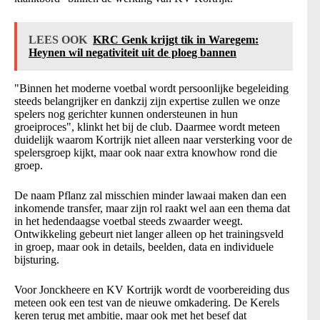
LEES OOK
KRC Genk krijgt tik in Waregem:
Heynen wil negativiteit uit de ploeg bannen
"Binnen het moderne voetbal wordt persoonlijke begeleiding
steeds belangrijker en dankzij zijn expertise zullen we onze
spelers nog gerichter kunnen ondersteunen in hun
groeiproces", klinkt het bij de club. Daarmee wordt meteen
duidelijk waarom Kortrijk niet alleen naar versterking voor de
spelersgroep kijkt, maar ook naar extra knowhow rond die
groep.
De naam Pflanz zal misschien minder lawaai maken dan een
inkomende transfer, maar zijn rol raakt wel aan een thema dat
in het hedendaagse voetbal steeds zwaarder weegt.
Ontwikkeling gebeurt niet langer alleen op het trainingsveld
in groep, maar ook in details, beelden, data en individuele
bijsturing.
Voor Jonckheere en KV Kortrijk wordt de voorbereiding dus
meteen ook een test van de nieuwe omkadering. De Kerels
keren terug met ambitie, maar ook met het besef dat