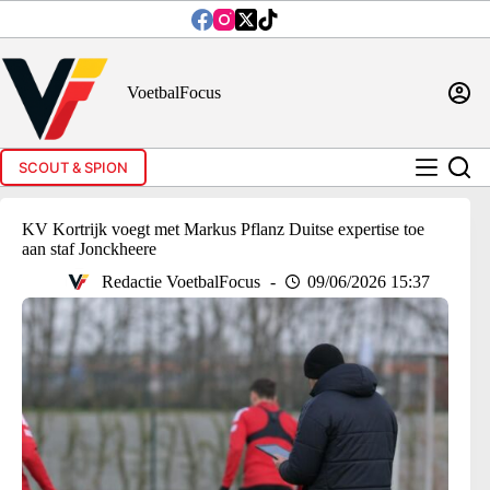
Ga
naar
de
inhoud
VoetbalFocus
SCOUT & SPION
KV Kortrijk voegt met Markus Pflanz Duitse expertise toe
aan staf Jonckheere
Redactie VoetbalFocus
09/06/2026 15:37