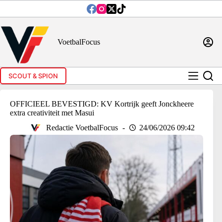
Ga
naar
de
inhoud
VoetbalFocus
SCOUT & SPION
OFFICIEEL BEVESTIGD: KV Kortrijk geeft Jonckheere
extra creativiteit met Masui
Redactie VoetbalFocus
24/06/2026 09:42