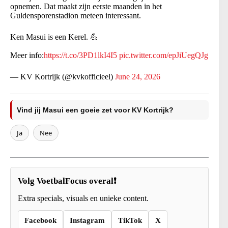
opnemen. Dat maakt zijn eerste maanden in het
Guldensporenstadion meteen interessant.
Ken Masui is een Kerel. 💪
Meer info:
https://t.co/3PD1lkI4I5
pic.twitter.com/epJiUegQJg
— KV Kortrijk (@kvkofficieel)
June 24, 2026
Vind jij Masui een goeie zet voor KV Kortrijk?
Ja
Nee
Volg VoetbalFocus overal❗
Extra specials, visuals en unieke content.
Facebook
Instagram
TikTok
X