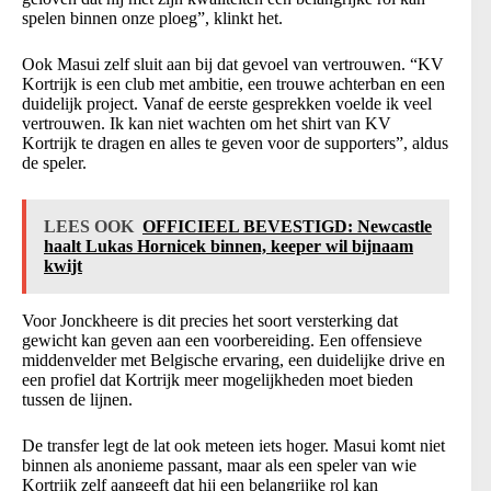
spelen binnen onze ploeg”, klinkt het.
Ook Masui zelf sluit aan bij dat gevoel van vertrouwen. “KV
Kortrijk is een club met ambitie, een trouwe achterban en een
duidelijk project. Vanaf de eerste gesprekken voelde ik veel
vertrouwen. Ik kan niet wachten om het shirt van KV
Kortrijk te dragen en alles te geven voor de supporters”, aldus
de speler.
LEES OOK
OFFICIEEL BEVESTIGD: Newcastle
haalt Lukas Hornicek binnen, keeper wil bijnaam
kwijt
Voor Jonckheere is dit precies het soort versterking dat
gewicht kan geven aan een voorbereiding. Een offensieve
middenvelder met Belgische ervaring, een duidelijke drive en
een profiel dat Kortrijk meer mogelijkheden moet bieden
tussen de lijnen.
De transfer legt de lat ook meteen iets hoger. Masui komt niet
binnen als anonieme passant, maar als een speler van wie
Kortrijk zelf aangeeft dat hij een belangrijke rol kan