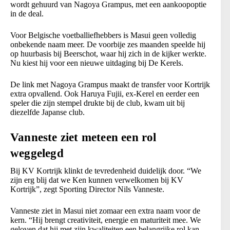
wordt gehuurd van Nagoya Grampus, met een aankoopoptie
in de deal.
Voor Belgische voetballiefhebbers is Masui geen volledig
onbekende naam meer. De voorbije zes maanden speelde hij
op huurbasis bij Beerschot, waar hij zich in de kijker werkte.
Nu kiest hij voor een nieuwe uitdaging bij De Kerels.
De link met Nagoya Grampus maakt de transfer voor Kortrijk
extra opvallend. Ook Haruya Fujii, ex-Kerel en eerder een
speler die zijn stempel drukte bij de club, kwam uit bij
diezelfde Japanse club.
Vanneste ziet meteen een rol
weggelegd
Bij KV Kortrijk klinkt de tevredenheid duidelijk door. “We
zijn erg blij dat we Ken kunnen verwelkomen bij KV
Kortrijk”, zegt Sporting Director Nils Vanneste.
Vanneste ziet in Masui niet zomaar een extra naam voor de
kern. “Hij brengt creativiteit, energie en maturiteit mee. We
geloven dat hij met zijn kwaliteiten een belangrijke rol kan