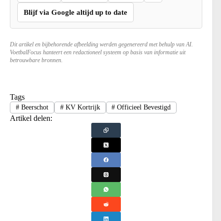
Blijf via Google altijd up to date
Dit artikel en bijbehorende afbeelding werden gegenereerd met behulp van AI.
VoetbalFocus hanteert een redactioneel systeem op basis van informatie uit
betrouwbare bronnen.
Tags
#
Beerschot
#
KV Kortrijk
#
Officieel Bevestigd
Artikel delen: