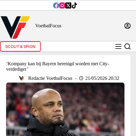
Ga
naar
de
inhoud
VoetbalFocus
SCOUT & SPION
‘Kompany kan bij Bayern herenigd worden met City-
verdediger’
Redactie VoetbalFocus
21/05/2026 20:32