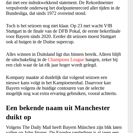
dat met een indrukwekkend statement. De Rekordmeister
verpulverde onderweg het doelpuntenrecord aller tijden in de
Bundesliga, dat sinds 1972 overeind stond.
Toch is het seizoen nog niet klaar. Op 23 mei wacht VfB
Stuttgart in de finale van de DFB Pokal, de eerste bekerfinale
voor Bayern sinds 2020. Eerder dit seizoen moest Stuttgart
ook al buigen in de Duitse supercup.
Alles winnen in Duitsland ligt dus binnen bereik. Alleen blijft
de uitschakeling in de
Champions League
hangen, zeker bij
een club waar de lat elk jaar hoger wordt gelegd.
Kompany maakte al duidelijk dat volgend seizoen een
nieuwe kans volgt in het Kampioenenbal. Daarvoor kan
Bayern volgens de huidige contouren van de selectie
mogelijk nog wat extra ervaring gebruiken, vooral achterin.
Een bekende naam uit Manchester
duikt op
Volgens The Daily Mail heeft Bayern München zijn blik laten
vallen op John Stones. De Engelse verdediger is al jaren een