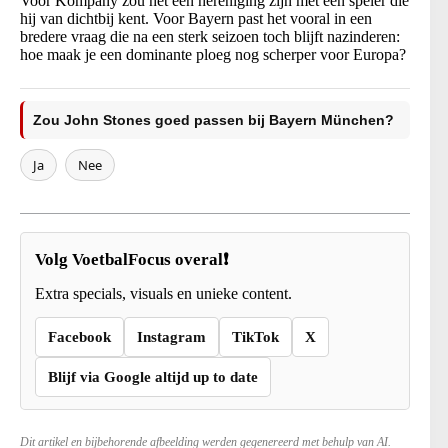
Voor Kompany zou het een hereniging zijn met een speler die
hij van dichtbij kent. Voor Bayern past het vooral in een
bredere vraag die na een sterk seizoen toch blijft nazinderen:
hoe maak je een dominante ploeg nog scherper voor Europa?
Zou John Stones goed passen bij Bayern München?
Ja
Nee
Volg VoetbalFocus overal❗
Extra specials, visuals en unieke content.
Facebook
Instagram
TikTok
X
Blijf via Google altijd up to date
Dit artikel en bijbehorende afbeelding werden gegenereerd met behulp van AI.