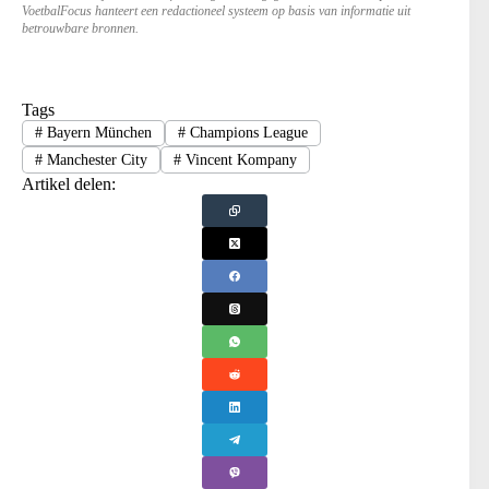
VoetbalFocus hanteert een redactioneel systeem op basis van informatie uit
betrouwbare bronnen.
Tags
#
Bayern München
#
Champions League
#
Manchester City
#
Vincent Kompany
Artikel delen: