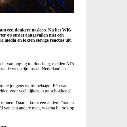
dam een donkere nasleep. Na het WK-
er op straat aangevallen met een
e media en lokten stevige reacties uit.
acht van poging tot doodslag, melden AT5
t na de wedstrijd tussen Nederland en
eerdere jongens wordt belaagd. Eén van
eelden voor veel kijkers extra schokkend.
te rennen. Daarna komt een andere Oranje-
ofd van een andere man, waarna hij ook op
ten