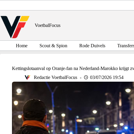
Ga
naar
de
inhoud
VoetbalFocus
Home
Scout & Spion
Rode Duivels
Transfer
Kettingslotaanval op Oranje-fan na Nederland-Marokko krijgt zw
Redactie VoetbalFocus
03/07/2026 19:54