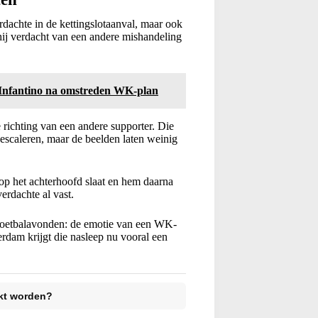
erdachte in de kettingslotaanval, maar ook
 hij verdacht van een andere mishandeling
n Infantino na omstreden WK-plan
 richting van een andere supporter. Die
te escaleren, maar de beelden laten weinig
 op het achterhoofd slaat en hem daarna
erdachte al vast.
e voetbalavonden: de emotie van een WK-
erdam krijgt die nasleep nu vooral een
kt worden?