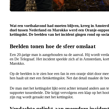
Wat een voetbalavond had moeten blijven, kreeg in Amster
duel tussen Nederland en Marokko werd een Oranje-support
kettingslot. De beelden van het incident gingen rond op social
Beelden tonen hoe de sfeer omslaat
Een 20-jarige man is aangehouden na de aanval. Hij wordt verd
en De Telegraaf. Het incident speelde zich af in Amsterdam, kor
Marokko.
Op de beelden is te zien hoe een fan in een oranje shirt door m
hen haalt uit met een fietskettingslot. Net dat detail maakte de b
De man met het kettingslot lijkt eerst achter iemand anders aan 
supporter tussenbeide. Die krijgt vervolgens een klap op het ho
zijn rug wordt geraakt met het kettingslot.
Verdachte gelinkt aan meerdere inciden