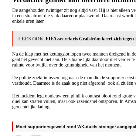
De aangehouden twintiger zit nog altijd vast. Hij is niet alleen v
in een straatroof die vlak daarvoor plaatsvond. Daarnaast wordt
enkele uren later.
LEES OOK
FIFA-secretaris Grafström keert zich tege
Na de klap met het kettingslot lopen twee mannen dreigend in de
gaat het gevecht niet aan. De situatie lijkt daardoor niet verder 
ruimte voor twijfel over de grimmigheid van het moment.
De politie zoekt intussen nog naar de man die de supporter eerst
vasthoudt. Daarmee is de zaak nog niet afgerond, ook al zit één v
Het incident legt opnieuw een pijnlijk contrast bloot rond grot
duel kan straten vullen, maar ook razendsnel ontsporen. In Amst
gerechtelijke lading.
Moet supportersgeweld rond WK-duels strenger aangepa