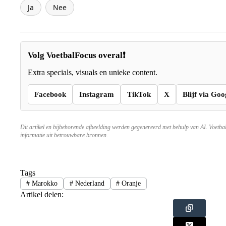
Ja
Nee
Volg VoetbalFocus overal❗
Extra specials, visuals en unieke content.
Facebook
Instagram
TikTok
X
Blijf via Goo
Dit artikel en bijbehorende afbeelding werden gegenereerd met behulp van AI. Voetba
informatie uit betrouwbare bronnen.
Tags
#
Marokko
#
Nederland
#
Oranje
Artikel delen: