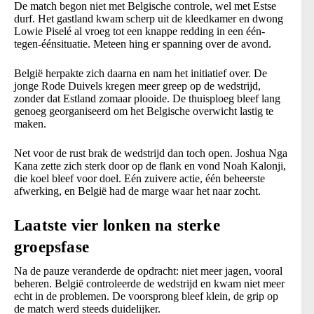
De match begon niet met Belgische controle, wel met Estse
durf. Het gastland kwam scherp uit de kleedkamer en dwong
Lowie Piselé al vroeg tot een knappe redding in een één-
tegen-éénsituatie. Meteen hing er spanning over de avond.
België herpakte zich daarna en nam het initiatief over. De
jonge Rode Duivels kregen meer greep op de wedstrijd,
zonder dat Estland zomaar plooide. De thuisploeg bleef lang
genoeg georganiseerd om het Belgische overwicht lastig te
maken.
Net voor de rust brak de wedstrijd dan toch open. Joshua Nga
Kana zette zich sterk door op de flank en vond Noah Kalonji,
die koel bleef voor doel. Eén zuivere actie, één beheerste
afwerking, en België had de marge waar het naar zocht.
Laatste vier lonken na sterke
groepsfase
Na de pauze veranderde de opdracht: niet meer jagen, vooral
beheren. België controleerde de wedstrijd en kwam niet meer
echt in de problemen. De voorsprong bleef klein, de grip op
de match werd steeds duidelijker.