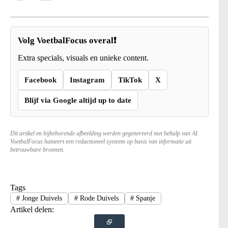
Volg VoetbalFocus overal❗
Extra specials, visuals en unieke content.
Facebook
Instagram
TikTok
X
Blijf via Google altijd up to date
Dit artikel en bijbehorende afbeelding werden gegenereerd met behulp van AI.
VoetbalFocus hanteert een redactioneel systeem op basis van informatie uit
betrouwbare bronnen.
Tags
#
Jonge Duivels
#
Rode Duivels
#
Spanje
Artikel delen: