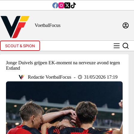
Ga
naar
de
inhoud
VoetbalFocus
SCOUT & SPION
Jonge Duivels grijpen EK-moment na nerveuze avond tegen
Estland
Redactie VoetbalFocus
31/05/2026 17:19