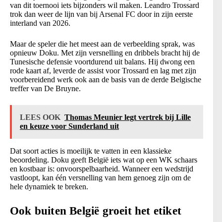
van dit toernooi iets bijzonders wil maken. Leandro Trossard
trok dan weer de lijn van bij Arsenal FC door in zijn eerste
interland van 2026.
Maar de speler die het meest aan de verbeelding sprak, was
opnieuw Doku. Met zijn versnelling en dribbels bracht hij de
Tunesische defensie voortdurend uit balans. Hij dwong een
rode kaart af, leverde de assist voor Trossard en lag met zijn
voorbereidend werk ook aan de basis van de derde Belgische
treffer van De Bruyne.
LEES OOK
Thomas Meunier legt vertrek bij Lille
en keuze voor Sunderland uit
Dat soort acties is moeilijk te vatten in een klassieke
beoordeling. Doku geeft België iets wat op een WK schaars
en kostbaar is: onvoorspelbaarheid. Wanneer een wedstrijd
vastloopt, kan één versnelling van hem genoeg zijn om de
hele dynamiek te breken.
Ook buiten België groeit het etiket