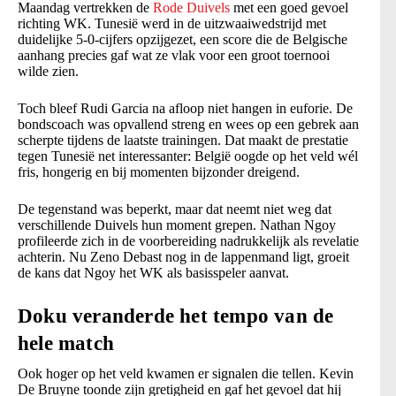
Maandag vertrekken de
Rode Duivels
met een goed gevoel
richting WK. Tunesië werd in de uitzwaaiwedstrijd met
duidelijke 5-0-cijfers opzijgezet, een score die de Belgische
aanhang precies gaf wat ze vlak voor een groot toernooi
wilde zien.
Toch bleef Rudi Garcia na afloop niet hangen in euforie. De
bondscoach was opvallend streng en wees op een gebrek aan
scherpte tijdens de laatste trainingen. Dat maakt de prestatie
tegen Tunesië net interessanter: België oogde op het veld wél
fris, hongerig en bij momenten bijzonder dreigend.
De tegenstand was beperkt, maar dat neemt niet weg dat
verschillende Duivels hun moment grepen. Nathan Ngoy
profileerde zich in de voorbereiding nadrukkelijk als revelatie
achterin. Nu Zeno Debast nog in de lappenmand ligt, groeit
de kans dat Ngoy het WK als basisspeler aanvat.
Doku veranderde het tempo van de
hele match
Ook hoger op het veld kwamen er signalen die tellen. Kevin
De Bruyne toonde zijn gretigheid en gaf het gevoel dat hij