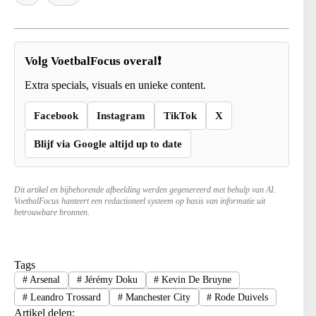
Volg VoetbalFocus overal❗
Extra specials, visuals en unieke content.
Facebook
Instagram
TikTok
X
Blijf via Google altijd up to date
Dit artikel en bijbehorende afbeelding werden gegenereerd met behulp van AI.
VoetbalFocus hanteert een redactioneel systeem op basis van informatie uit
betrouwbare bronnen.
Tags
#
Arsenal
#
Jérémy Doku
#
Kevin De Bruyne
#
Leandro Trossard
#
Manchester City
#
Rode Duivels
Artikel delen: