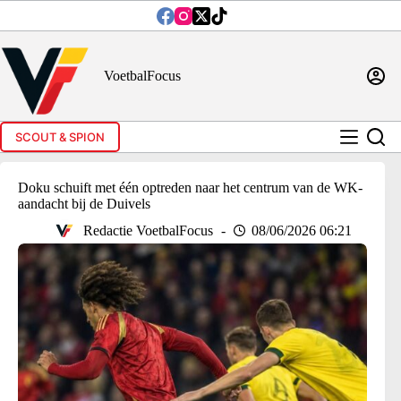
Ga
naar
de
inhoud
VoetbalFocus
SCOUT & SPION
Doku schuift met één optreden naar het centrum van de WK-
aandacht bij de Duivels
Redactie VoetbalFocus
08/06/2026 06:21