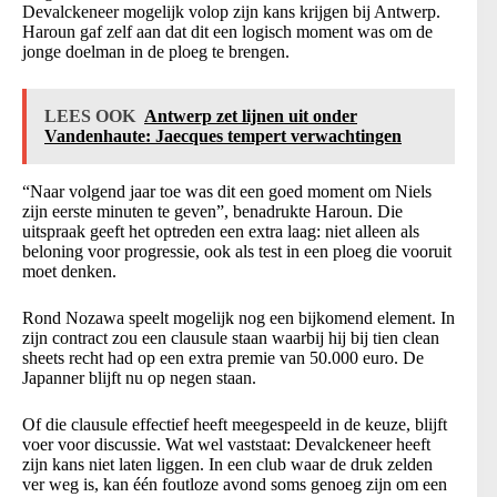
Devalckeneer mogelijk volop zijn kans krijgen bij Antwerp.
Haroun gaf zelf aan dat dit een logisch moment was om de
jonge doelman in de ploeg te brengen.
LEES OOK
Antwerp zet lijnen uit onder
Vandenhaute: Jaecques tempert verwachtingen
“Naar volgend jaar toe was dit een goed moment om Niels
zijn eerste minuten te geven”, benadrukte Haroun. Die
uitspraak geeft het optreden een extra laag: niet alleen als
beloning voor progressie, ook als test in een ploeg die vooruit
moet denken.
Rond Nozawa speelt mogelijk nog een bijkomend element. In
zijn contract zou een clausule staan waarbij hij bij tien clean
sheets recht had op een extra premie van 50.000 euro. De
Japanner blijft nu op negen staan.
Of die clausule effectief heeft meegespeeld in de keuze, blijft
voer voor discussie. Wat wel vaststaat: Devalckeneer heeft
zijn kans niet laten liggen. In een club waar de druk zelden
ver weg is, kan één foutloze avond soms genoeg zijn om een