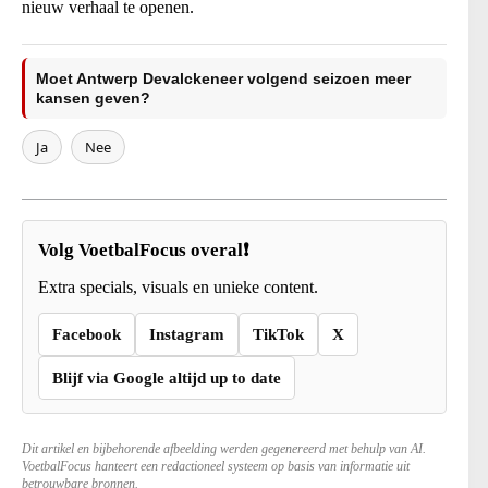
nieuw verhaal te openen.
Moet Antwerp Devalckeneer volgend seizoen meer
kansen geven?
Ja
Nee
Volg VoetbalFocus overal❗
Extra specials, visuals en unieke content.
Facebook
Instagram
TikTok
X
Blijf via Google altijd up to date
Dit artikel en bijbehorende afbeelding werden gegenereerd met behulp van AI.
VoetbalFocus hanteert een redactioneel systeem op basis van informatie uit
betrouwbare bronnen.