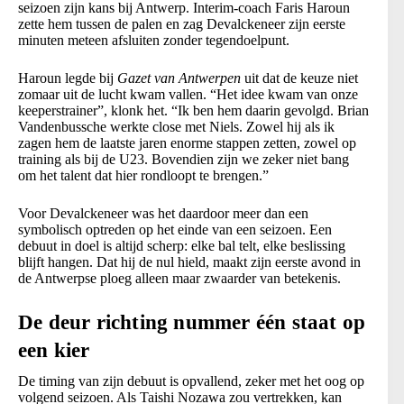
seizoen zijn kans bij Antwerp. Interim-coach Faris Haroun
zette hem tussen de palen en zag Devalckeneer zijn eerste
minuten meteen afsluiten zonder tegendoelpunt.
Haroun legde bij
Gazet van Antwerpen
uit dat de keuze niet
zomaar uit de lucht kwam vallen. “Het idee kwam van onze
keeperstrainer”, klonk het. “Ik ben hem daarin gevolgd. Brian
Vandenbussche werkte close met Niels. Zowel hij als ik
zagen hem de laatste jaren enorme stappen zetten, zowel op
training als bij de U23. Bovendien zijn we zeker niet bang
om het talent dat hier rondloopt te brengen.”
Voor Devalckeneer was het daardoor meer dan een
symbolisch optreden op het einde van een seizoen. Een
debuut in doel is altijd scherp: elke bal telt, elke beslissing
blijft hangen. Dat hij de nul hield, maakt zijn eerste avond in
de Antwerpse ploeg alleen maar zwaarder van betekenis.
De deur richting nummer één staat op
een kier
De timing van zijn debuut is opvallend, zeker met het oog op
volgend seizoen. Als Taishi Nozawa zou vertrekken, kan