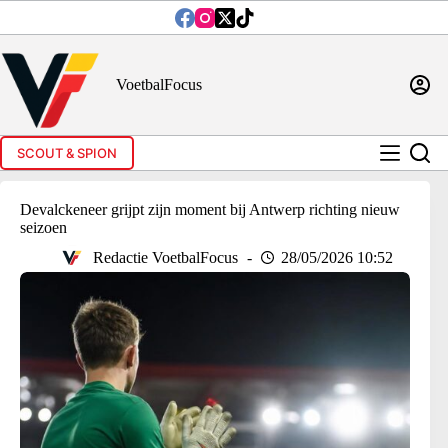
Ga
naar
de
inhoud
VoetbalFocus
SCOUT & SPION
Devalckeneer grijpt zijn moment bij Antwerp richting nieuw
seizoen
Redactie VoetbalFocus
28/05/2026 10:52