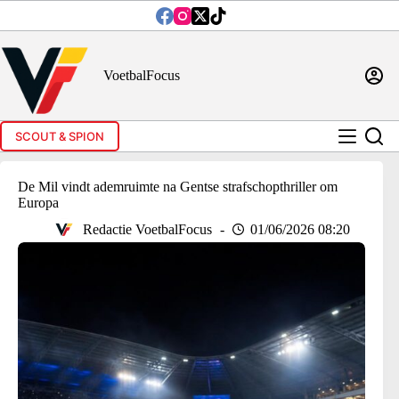
Ga
naar
de
inhoud
VoetbalFocus
SCOUT & SPION
De Mil vindt ademruimte na Gentse strafschopthriller om
Europa
Redactie VoetbalFocus
01/06/2026 08:20