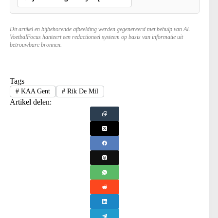
Dit artikel en bijbehorende afbeelding werden gegenereerd met behulp van AI.
VoetbalFocus hanteert een redactioneel systeem op basis van informatie uit
betrouwbare bronnen.
Tags
#
KAA Gent
#
Rik De Mil
Artikel delen: