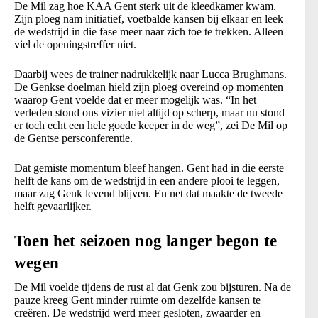
De Mil zag hoe KAA Gent sterk uit de kleedkamer kwam.
Zijn ploeg nam initiatief, voetbalde kansen bij elkaar en leek
de wedstrijd in die fase meer naar zich toe te trekken. Alleen
viel de openingstreffer niet.
Daarbij wees de trainer nadrukkelijk naar Lucca Brughmans.
De Genkse doelman hield zijn ploeg overeind op momenten
waarop Gent voelde dat er meer mogelijk was. “In het
verleden stond ons vizier niet altijd op scherp, maar nu stond
er toch echt een hele goede keeper in de weg”, zei De Mil op
de Gentse persconferentie.
Dat gemiste momentum bleef hangen. Gent had in die eerste
helft de kans om de wedstrijd in een andere plooi te leggen,
maar zag Genk levend blijven. En net dat maakte de tweede
helft gevaarlijker.
Toen het seizoen nog langer begon te
wegen
De Mil voelde tijdens de rust al dat Genk zou bijsturen. Na de
pauze kreeg Gent minder ruimte om dezelfde kansen te
creëren. De wedstrijd werd meer gesloten, zwaarder en