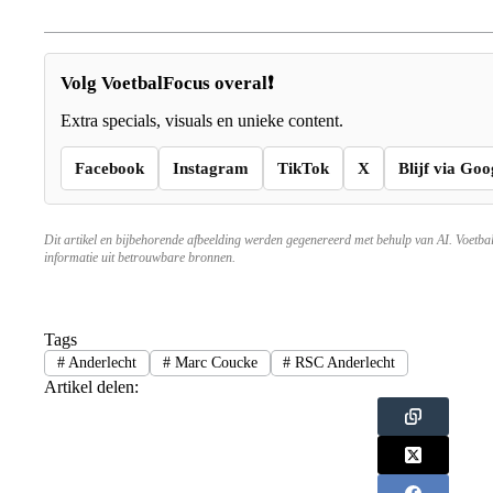
Volg VoetbalFocus overal❗
Extra specials, visuals en unieke content.
Facebook
Instagram
TikTok
X
Blijf via Goo
Dit artikel en bijbehorende afbeelding werden gegenereerd met behulp van AI. Voetba
informatie uit betrouwbare bronnen.
Tags
#
Anderlecht
#
Marc Coucke
#
RSC Anderlecht
Artikel delen: