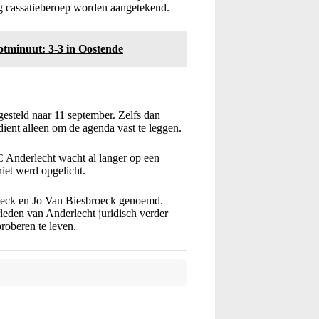
og cassatieberoep worden aangetekend.
otminuut: 3-3 in Oostende
esteld naar 11 september. Zelfs dan
dient alleen om de agenda vast te leggen.
C Anderlecht wacht al langer op een
iet werd opgelicht.
eeck en Jo Van Biesbroeck genoemd.
rleden van Anderlecht juridisch verder
proberen te leven.