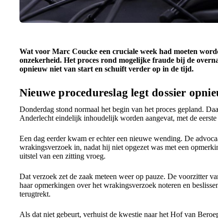
Wat voor Marc Coucke een cruciale week had moeten worden
onzekerheid. Het proces rond mogelijke fraude bij de ove
opnieuw niet van start en schuift verder op in de tijd.
Nieuwe procedureslag legt dossier opnie
Donderdag stond normaal het begin van het proces gepland. Da
Anderlecht eindelijk inhoudelijk worden aangevat, met de eerste 
Een dag eerder kwam er echter een nieuwe wending. De advoca
wrakingsverzoek in, nadat hij niet opgezet was met een opmerkin
uitstel van een zitting vroeg.
Dat verzoek zet de zaak meteen weer op pauze. De voorzitter v
haar opmerkingen over het wrakingsverzoek noteren en beslissen o
terugtrekt.
Als dat niet gebeurt, verhuist de kwestie naar het Hof van Beroep