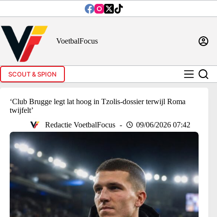
Ga
naar
de
inhoud
VoetbalFocus
SCOUT & SPION
‘Club Brugge legt lat hoog in Tzolis-dossier terwijl Roma
twijfelt’
Redactie VoetbalFocus
09/06/2026 07:42