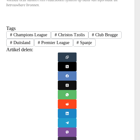
VoetbalFocus hanteert een redactioneel systeem op basis van informatie uit
betrouwbare bronnen.
Tags
#
Champions League
#
Christos Tzolis
#
Club Brugge
#
Duitsland
#
Premier League
#
Spanje
Artikel delen: