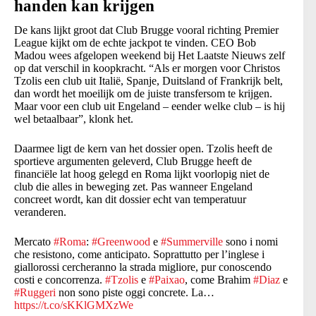
handen kan krijgen
De kans lijkt groot dat Club Brugge vooral richting Premier
League kijkt om de echte jackpot te vinden. CEO Bob
Madou wees afgelopen weekend bij Het Laatste Nieuws zelf
op dat verschil in koopkracht. “Als er morgen voor Christos
Tzolis een club uit Italië, Spanje, Duitsland of Frankrijk belt,
dan wordt het moeilijk om de juiste transfersom te krijgen.
Maar voor een club uit Engeland – eender welke club – is hij
wel betaalbaar”, klonk het.
Daarmee ligt de kern van het dossier open. Tzolis heeft de
sportieve argumenten geleverd, Club Brugge heeft de
financiële lat hoog gelegd en Roma lijkt voorlopig niet de
club die alles in beweging zet. Pas wanneer Engeland
concreet wordt, kan dit dossier echt van temperatuur
veranderen.
Mercato
#Roma
:
#Greenwood
e
#Summerville
sono i nomi
che resistono, come anticipato. Soprattutto per l’inglese i
giallorossi cercheranno la strada migliore, pur conoscendo
costi e concorrenza.
#Tzolis
e
#Paixao
, come Brahim
#Diaz
e
#Ruggeri
non sono piste oggi concrete. La…
https://t.co/sKKlGMXzWe