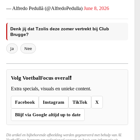
— Alfredo Pedullà (@AlfredoPedulla)
June 8, 2026
Denk jij dat Tzolis deze zomer vertrekt bij Club
Brugge?
Ja
Nee
Volg VoetbalFocus overal❗
Extra specials, visuals en unieke content.
Facebook
Instagram
TikTok
X
Blijf via Google altijd up to date
Dit artikel en bijbehorende afbeelding werden gegenereerd met behulp van AI.