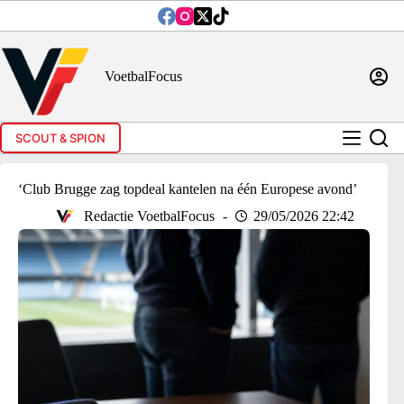
Ga
naar
de
inhoud
VoetbalFocus
SCOUT & SPION
‘Club Brugge zag topdeal kantelen na één Europese avond’
Redactie VoetbalFocus
29/05/2026 22:42