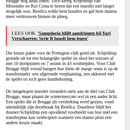
Brugge nog altijd zitten. Toch kreeg Schjeldrup van
Mourinho en Rui Costa te horen dat een transfer niet langer
mogelijk was. Benfica wilde hem houden en gaf hem daarna
meer vertrouwen binnen de ploeg.
LEES OOK
'Sampdoria blijft aandringen bij Yari
Verschaeren: Serie B houdt hem tegen'
Die keuze pakte voor de Portugese club goed uit. Schjeldrup
groeide uit tot een belangrijke speler en sloot het seizoen af
met 10 doelpunten en 7 assists in 43 wedstrijden. Voor Club
Brugge blijft vooral hangen hoe klein de marge soms is op de
transfermarkt: een afgeronde verplaatsing, een akkoord met
de speler en toch geen handtekening.
De misgelopen transfer verandert niets aan de titel van Club
Brugge, maar plaatst de wintermercato wel in een ander licht.
Een speler die in Brugge als versterking werd gezien, vond
uiteindelijk zijn doorbraak bij Benfica. Daardoor blijft het
dossier-Schjeldrup een opvallend voorbeeld van hoe snel een
transferplan kan verdwijnen wanneer een trainer plots een
andere keuze maakt.