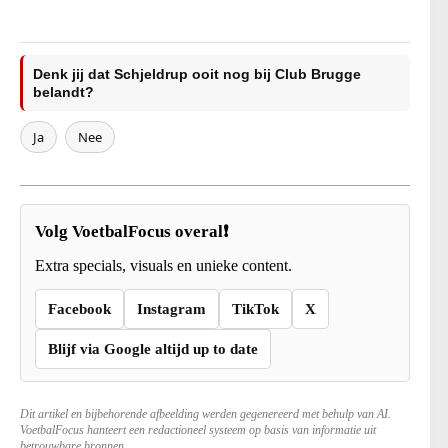
Denk jij dat Schjeldrup ooit nog bij Club Brugge
belandt?
Ja
Nee
Volg VoetbalFocus overal❗
Extra specials, visuals en unieke content.
Facebook
Instagram
TikTok
X
Blijf via Google altijd up to date
Dit artikel en bijbehorende afbeelding werden gegenereerd met behulp van AI.
VoetbalFocus hanteert een redactioneel systeem op basis van informatie uit
betrouwbare bronnen.