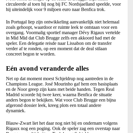
circuleerde al toen hij nog bij FC Nordsjaelland speelde, voor
hij uiteindelijk voor 9 miljoen euro naar Benfica trok.
In Portugal liep zijn ontwikkeling aanvankelijk niet helemaal
zoals gehoopt, waardoor er ruimte leek te ontstaan voor een
overgang. Voormalig sportief manager Dévy Rigaux vertelde
in Mid Mid dat Club Brugge zelfs een akkoord had met de
speler. Een delegatie reisde naar Lissabon om de transfer
verder af te ronden, op een moment dat de deal stilaan
concreet begon te worden.
Eén avond veranderde alles
Net op dat moment moest Schjeldrup nog aantreden in de
Champions League. José Mourinho gaf hem een basisplaats
en de Noor greep zijn kans met beide handen. Tegen Real
Madrid scoorde hij twee keer, waarna Benfica de situatie
anders begon te bekijken. Wat voor Club Brugge een bijna
afgerond dossier leek, kreeg plots een totaal andere
dynamiek.
Blauw-Zwart liet het daar nog niet bij en ondernam volgens
Rigaux nog een poging. Ook de speler zag een overstap naar