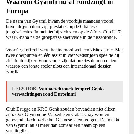
Waarom Gyamfi nu al rondzingt in
Europa
De naam van Gyamfi kwam de voorbije maanden vooral
bovendrijven door zijn prestaties bij de Ghanese
jeugdselecties. In mei liet hij zich zien op de Africa Cup U17,
waar Ghana na de groepsfase sneuvelde in de tussenronde.
Voor Gyamfi zelf werd het toernooi wel een visitekaartje. Met
twee doelpunten en één assist in vier wedstrijden speelde hij
zich in de kijker. Voor scouts zijn dat precies de momenten
waarop een jonge speler plots een internationaal dossier
wordt.
LEES OOK
Vanhaezebrouck tempert Genk-
verwachtingen rond Durosinmi
Club Brugge en KRC Genk zouden bovendien niet alleen
zijn. Ook Olympique Marseille en Galatasaray worden
genoemd als clubs die het Ghanese talent volgen. Dat maakt
van Gyamfi nu al meer dan zomaar een naam op een
scoutinglijst.