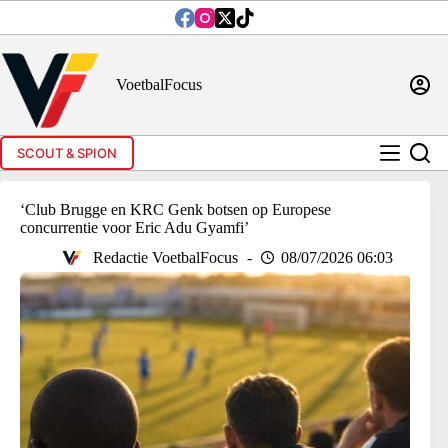
Ga
naar
de
inhoud
VoetbalFocus
SCOUT & SPION
‘Club Brugge en KRC Genk botsen op Europese
concurrentie voor Eric Adu Gyamfi’
Redactie VoetbalFocus
08/07/2026 06:03