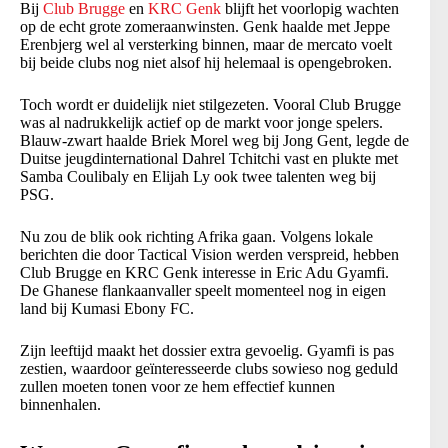
Bij
Club Brugge
en
KRC Genk
blijft het voorlopig wachten
op de echt grote zomeraanwinsten. Genk haalde met Jeppe
Erenbjerg wel al versterking binnen, maar de mercato voelt
bij beide clubs nog niet alsof hij helemaal is opengebroken.
Toch wordt er duidelijk niet stilgezeten. Vooral Club Brugge
was al nadrukkelijk actief op de markt voor jonge spelers.
Blauw-zwart haalde Briek Morel weg bij Jong Gent, legde de
Duitse jeugdinternational Dahrel Tchitchi vast en plukte met
Samba Coulibaly en Elijah Ly ook twee talenten weg bij
PSG.
Nu zou de blik ook richting Afrika gaan. Volgens lokale
berichten die door Tactical Vision werden verspreid, hebben
Club Brugge en KRC Genk interesse in Eric Adu Gyamfi.
De Ghanese flankaanvaller speelt momenteel nog in eigen
land bij Kumasi Ebony FC.
Zijn leeftijd maakt het dossier extra gevoelig. Gyamfi is pas
zestien, waardoor geïnteresseerde clubs sowieso nog geduld
zullen moeten tonen voor ze hem effectief kunnen
binnenhalen.