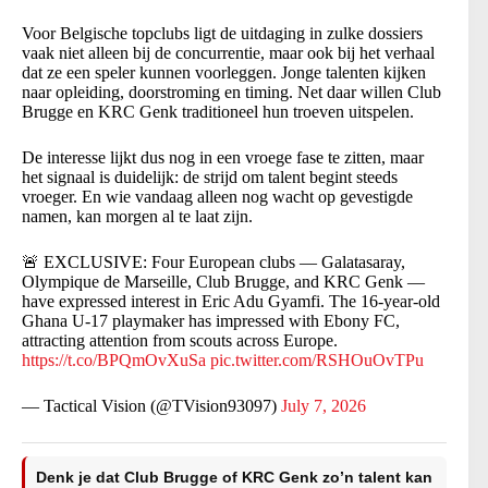
Voor Belgische topclubs ligt de uitdaging in zulke dossiers
vaak niet alleen bij de concurrentie, maar ook bij het verhaal
dat ze een speler kunnen voorleggen. Jonge talenten kijken
naar opleiding, doorstroming en timing. Net daar willen Club
Brugge en KRC Genk traditioneel hun troeven uitspelen.
De interesse lijkt dus nog in een vroege fase te zitten, maar
het signaal is duidelijk: de strijd om talent begint steeds
vroeger. En wie vandaag alleen nog wacht op gevestigde
namen, kan morgen al te laat zijn.
🚨 EXCLUSIVE: Four European clubs — Galatasaray,
Olympique de Marseille, Club Brugge, and KRC Genk —
have expressed interest in Eric Adu Gyamfi. The 16-year-old
Ghana U-17 playmaker has impressed with Ebony FC,
attracting attention from scouts across Europe.
https://t.co/BPQmOvXuSa
pic.twitter.com/RSHOuOvTPu
— Tactical Vision (@TVision93097)
July 7, 2026
Denk je dat Club Brugge of KRC Genk zo’n talent kan