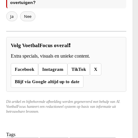
overtuigen?
Ja
Nee
Volg VoetbalFocus overal❗
Extra specials, visuals en unieke content.
Facebook
Instagram
TikTok
X
Blijf via Google altijd up to date
Dit artikel en bijbehorende afbeelding werden gegenereerd met behulp van AI.
VoetbalFocus hanteert een redactioneel systeem op basis van informatie uit
betrouwbare bronnen.
Tags