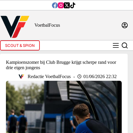
Ga
naar
de
inhoud
VoetbalFocus
SCOUT & SPION
Kampioenszomer bij Club Brugge krijgt scherpe rand voor
drie eigen jongens
Redactie VoetbalFocus
01/06/2026 22:32