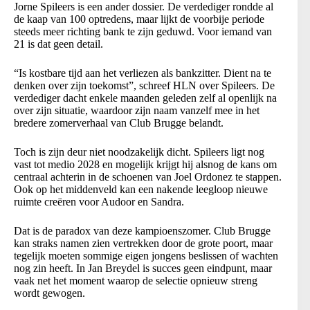
Jorne Spileers is een ander dossier. De verdediger rondde al
de kaap van 100 optredens, maar lijkt de voorbije periode
steeds meer richting bank te zijn geduwd. Voor iemand van
21 is dat geen detail.
“Is kostbare tijd aan het verliezen als bankzitter. Dient na te
denken over zijn toekomst”, schreef HLN over Spileers. De
verdediger dacht enkele maanden geleden zelf al openlijk na
over zijn situatie, waardoor zijn naam vanzelf mee in het
bredere zomerverhaal van Club Brugge belandt.
Toch is zijn deur niet noodzakelijk dicht. Spileers ligt nog
vast tot medio 2028 en mogelijk krijgt hij alsnog de kans om
centraal achterin in de schoenen van Joel Ordonez te stappen.
Ook op het middenveld kan een nakende leegloop nieuwe
ruimte creëren voor Audoor en Sandra.
Dat is de paradox van deze kampioenszomer. Club Brugge
kan straks namen zien vertrekken door de grote poort, maar
tegelijk moeten sommige eigen jongens beslissen of wachten
nog zin heeft. In Jan Breydel is succes geen eindpunt, maar
vaak net het moment waarop de selectie opnieuw streng
wordt gewogen.