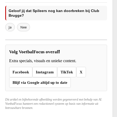
Geloof jij dat Spileers nog kan doorbreken bij Club
Brugge?
Ja
Nee
Volg VoetbalFocus overal❗
Extra specials, visuals en unieke content.
Facebook
Instagram
TikTok
X
Blijf via Google altijd up to date
Dit artikel en bijbehorende afbeelding werden gegenereerd met behulp van AI.
VoetbalFocus hanteert een redactioneel systeem op basis van informatie uit
betrouwbare bronnen.