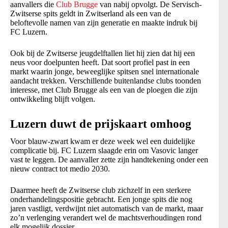
aanvallers die
Club Brugge
van nabij opvolgt. De Servisch-
Zwitserse spits geldt in Zwitserland als een van de
beloftevolle namen van zijn generatie en maakte indruk bij
FC Luzern.
Ook bij de Zwitserse jeugdelftallen liet hij zien dat hij een
neus voor doelpunten heeft. Dat soort profiel past in een
markt waarin jonge, beweeglijke spitsen snel internationale
aandacht trekken. Verschillende buitenlandse clubs toonden
interesse, met Club Brugge als een van de ploegen die zijn
ontwikkeling blijft volgen.
Luzern duwt de prijskaart omhoog
Voor blauw-zwart kwam er deze week wel een duidelijke
complicatie bij. FC Luzern slaagde erin om Vasovic langer
vast te leggen. De aanvaller zette zijn handtekening onder een
nieuw contract tot medio 2030.
Daarmee heeft de Zwitserse club zichzelf in een sterkere
onderhandelingspositie gebracht. Een jonge spits die nog
jaren vastligt, verdwijnt niet automatisch van de markt, maar
zo’n verlenging verandert wel de machtsverhoudingen rond
elk mogelijk dossier.