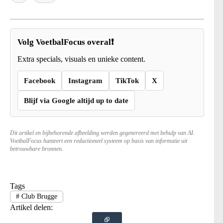
Volg VoetbalFocus overal❗
Extra specials, visuals en unieke content.
Facebook
Instagram
TikTok
X
Blijf via Google altijd up to date
Dit artikel en bijbehorende afbeelding werden gegenereerd met behulp van AI.
VoetbalFocus hanteert een redactioneel systeem op basis van informatie uit
betrouwbare bronnen.
Tags
#
Club Brugge
Artikel delen: