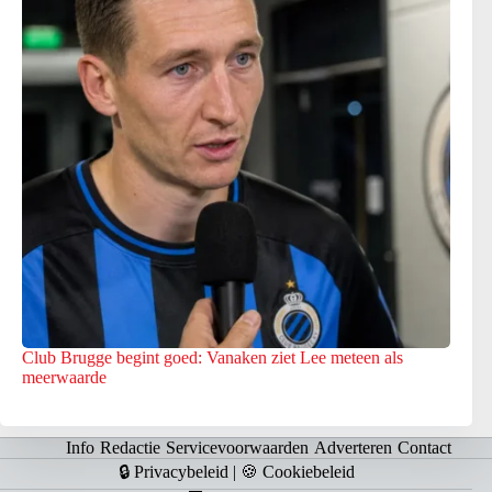
Club Brugge begint goed: Vanaken ziet Lee meteen als
meerwaarde
Info
Redactie
Servicevoorwaarden
Adverteren
Contact
🔒 Privacybeleid
|
🍪 Cookiebeleid