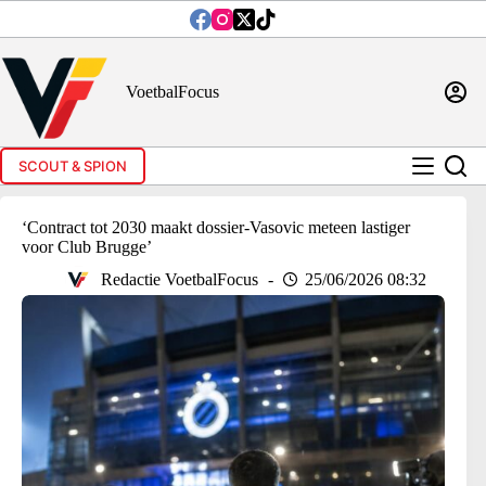
Ga
naar
de
inhoud
VoetbalFocus
SCOUT & SPION
‘Contract tot 2030 maakt dossier-Vasovic meteen lastiger
voor Club Brugge’
Redactie VoetbalFocus
25/06/2026 08:32