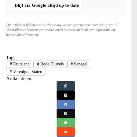
Blijf via Google altijd up to date
Dit artikel en bijbehorende afbeelding werden gegenereerd met behulp van AI.
VoetbalFocus hanteert een redactioneel systeem op basis van informatie uit
betrouwbare bronnen.
Tags
#
Duitsland
#
Rode Duivels
#
Senegal
#
Verenigde Staten
Artikel delen: