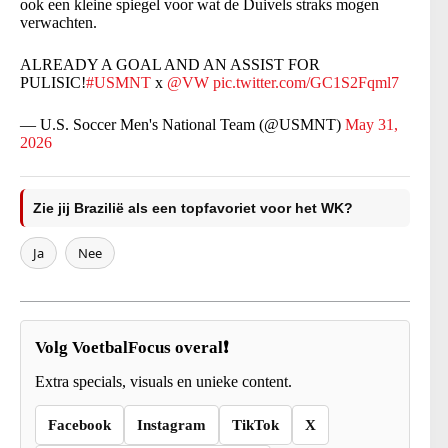
ook een kleine spiegel voor wat de Duivels straks mogen
verwachten.
ALREADY A GOAL AND AN ASSIST FOR
PULISIC!
#USMNT
x
@VW
pic.twitter.com/GC1S2Fqml7
— U.S. Soccer Men's National Team (@USMNT)
May 31,
2026
Zie jij Brazilië als een topfavoriet voor het WK?
Ja
Nee
Volg VoetbalFocus overal❗
Extra specials, visuals en unieke content.
Facebook
Instagram
TikTok
X