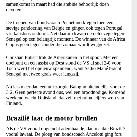
samenkomst in maart had die ambitie behoorlijk doen
daveren.
De troepen van bondscoach Pochettino kregen toen een
stevige pandoering van België en gingen ook tegen Portugal
vrij kansloos onderuit. Net daarom kwam de oefenzege tegen
Senegal op een belangrijk moment. De winnaar van de Africa
Cup is geen tegenstander die zomaar wordt weggezet.
Christian Pulisic trok de Amerikanen in het spoor. Met een
doelpunt en een assist op Dest stond de VS al snel 2-0 voor.
Toch werd het opnieuw spannend, want Sadio Mané bracht
Senegal met twee goals weer langszij.
Na iets meer dan een uur zorgde Balogun uiteindelijk voor de
3-2. Geen perfecte avond dus, wel een broodnodige. Komend
weekend wacht Duitsland, dat zelf met ruime cijfers won van
Finland.
Brazilië laat de motor brullen
Als de VS vooral opgelucht ademhaalde, dan maakte Brazilië
vooral lawaai. De ploeg van bondscoach Ancelotti ging fors