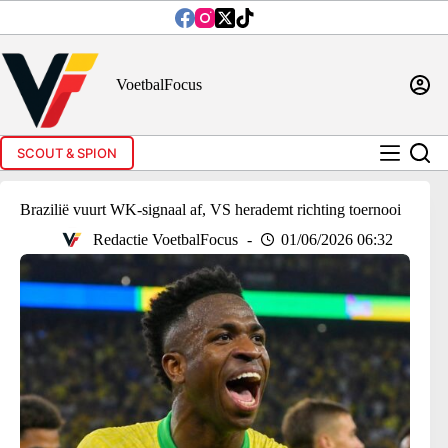
Ga
naar
de
inhoud
VoetbalFocus
SCOUT & SPION
Brazilië vuurt WK-signaal af, VS herademt richting toernooi
Redactie VoetbalFocus
01/06/2026 06:32