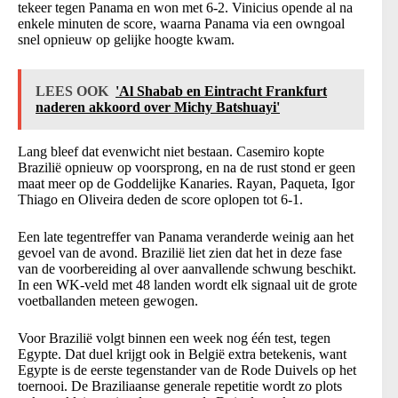
tekeer tegen Panama en won met 6-2. Vinicius opende al na
enkele minuten de score, waarna Panama via een owngoal
snel opnieuw op gelijke hoogte kwam.
LEES OOK
'Al Shabab en Eintracht Frankfurt
naderen akkoord over Michy Batshuayi'
Lang bleef dat evenwicht niet bestaan. Casemiro kopte
Brazilië opnieuw op voorsprong, en na de rust stond er geen
maat meer op de Goddelijke Kanaries. Rayan, Paqueta, Igor
Thiago en Oliveira deden de score oplopen tot 6-1.
Een late tegentreffer van Panama veranderde weinig aan het
gevoel van de avond. Brazilië liet zien dat het in deze fase
van de voorbereiding al over aanvallende schwung beschikt.
In een WK-veld met 48 landen wordt elk signaal uit de grote
voetballanden meteen gewogen.
Voor Brazilië volgt binnen een week nog één test, tegen
Egypte. Dat duel krijgt ook in België extra betekenis, want
Egypte is de eerste tegenstander van de Rode Duivels op het
toernooi. De Braziliaanse generale repetitie wordt zo plots