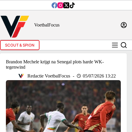
Ga
naar
de
inhoud
VoetbalFocus
SCOUT & SPION
Brandon Mechele krijgt na Senegal plots harde WK-
tegenwind
Redactie VoetbalFocus
05/07/2026 13:22