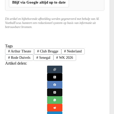
Blijf via Google altijd up to date
Dit artikel en bijbehorende afbeelding werden gegenereerd met behulp van AI.
VoetbalFocus hanteert een redactioneel systeem op basis van informatie uit
betrouwbare bronnen.
Tags
#
Arthur Theate
#
Club Brugge
#
Nederland
#
Rode Duivels
#
Senegal
#
WK 2026
Artikel delen: