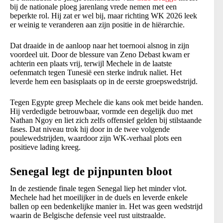
bij de nationale ploeg jarenlang vrede nemen met een
beperkte rol. Hij zat er wel bij, maar richting WK 2026 leek
er weinig te veranderen aan zijn positie in de hiërarchie.
Dat draaide in de aanloop naar het toernooi alsnog in zijn
voordeel uit. Door de blessure van Zeno Debast kwam er
achterin een plaats vrij, terwijl Mechele in de laatste
oefenmatch tegen Tunesië een sterke indruk naliet. Het
leverde hem een basisplaats op in de eerste groepswedstrijd.
Tegen Egypte greep Mechele die kans ook met beide handen.
Hij verdedigde betrouwbaar, vormde een degelijk duo met
Nathan Ngoy en liet zich zelfs offensief gelden bij stilstaande
fases. Dat niveau trok hij door in de twee volgende
poulewedstrijden, waardoor zijn WK-verhaal plots een
positieve lading kreeg.
Senegal legt de pijnpunten bloot
In de zestiende finale tegen Senegal liep het minder vlot.
Mechele had het moeilijker in de duels en leverde enkele
ballen op een bedenkelijke manier in. Het was geen wedstrijd
waarin de Belgische defensie veel rust uitstraalde.