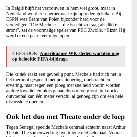
In België blijft het vertrouwen in hem wel groot, maar in
Nederland werd er scherper naar zijn optreden gekeken. Bij
ESPN was Bram van Polen bijzonder hard voor de
verdediger. “Die Mechele … die is echt zo traag als dikke
stront”, zei de voormalige speler van PEC Zwolle. “Bizar. Hij
werd er een paar keer uitgelopen.”
LEES OOK
Amerikaanse WK-steden wachten nog
op beloofde FIFA-bijdrage
Die kritiek raakt een gevoelig punt. Mechele had zich net in
het toernooi gespeeld met positionering, duelkracht en
ervaring, maar tegen een ploeg met snelheid voorin worden
andere kwaliteiten plots genadeloos uitvergroot. In knock-
outvoetbal kan één meter verschil al genoeg zijn om een hele
discussie te openen.
Ook het duo met Theate onder de loep
Tegen Senegal speelde Mechele centraal achterin naast Arthur
Theate. Die samenwerking overtuigde niet helemaal. Vooral