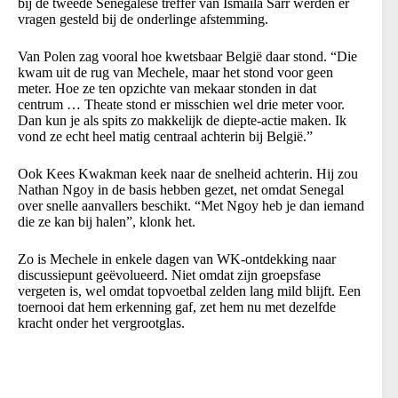
bij de tweede Senegalese treffer van Ismaïla Sarr werden er
vragen gesteld bij de onderlinge afstemming.
Van Polen zag vooral hoe kwetsbaar België daar stond. “Die
kwam uit de rug van Mechele, maar het stond voor geen
meter. Hoe ze ten opzichte van mekaar stonden in dat
centrum … Theate stond er misschien wel drie meter voor.
Dan kun je als spits zo makkelijk de diepte-actie maken. Ik
vond ze echt heel matig centraal achterin bij België.”
Ook Kees Kwakman keek naar de snelheid achterin. Hij zou
Nathan Ngoy in de basis hebben gezet, net omdat Senegal
over snelle aanvallers beschikt. “Met Ngoy heb je dan iemand
die ze kan bij halen”, klonk het.
Zo is Mechele in enkele dagen van WK-ontdekking naar
discussiepunt geëvolueerd. Niet omdat zijn groepsfase
vergeten is, wel omdat topvoetbal zelden lang mild blijft. Een
toernooi dat hem erkenning gaf, zet hem nu met dezelfde
kracht onder het vergrootglas.