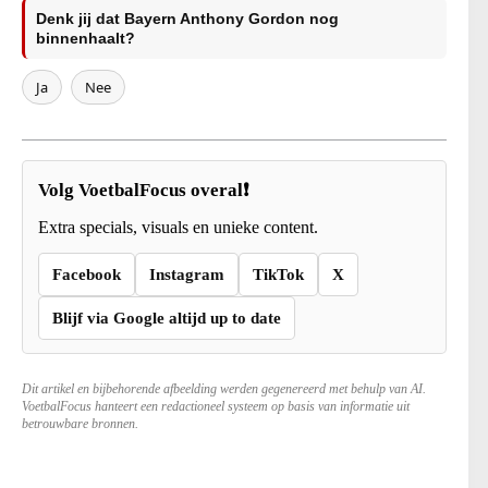
Denk jij dat Bayern Anthony Gordon nog
binnenhaalt?
Ja
Nee
Volg VoetbalFocus overal❗
Extra specials, visuals en unieke content.
Facebook
Instagram
TikTok
X
Blijf via Google altijd up to date
Dit artikel en bijbehorende afbeelding werden gegenereerd met behulp van AI.
VoetbalFocus hanteert een redactioneel systeem op basis van informatie uit
betrouwbare bronnen.