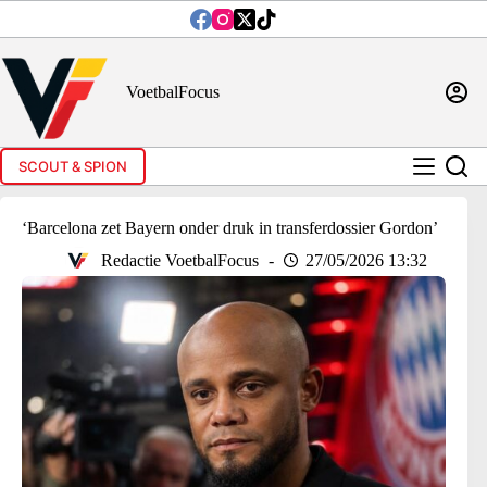
Ga
naar
de
inhoud
VoetbalFocus
SCOUT & SPION
‘Barcelona zet Bayern onder druk in transferdossier Gordon’
Redactie VoetbalFocus
27/05/2026 13:32