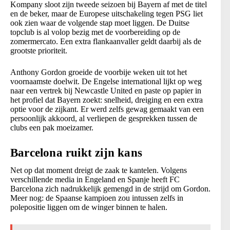
Kompany sloot zijn tweede seizoen bij Bayern af met de titel
en de beker, maar de Europese uitschakeling tegen PSG liet
ook zien waar de volgende stap moet liggen. De Duitse
topclub is al volop bezig met de voorbereiding op de
zomermercato. Een extra flankaanvaller geldt daarbij als de
grootste prioriteit.
Anthony Gordon groeide de voorbije weken uit tot het
voornaamste doelwit. De Engelse international lijkt op weg
naar een vertrek bij Newcastle United en paste op papier in
het profiel dat Bayern zoekt: snelheid, dreiging en een extra
optie voor de zijkant. Er werd zelfs gewag gemaakt van een
persoonlijk akkoord, al verliepen de gesprekken tussen de
clubs een pak moeizamer.
Barcelona ruikt zijn kans
Net op dat moment dreigt de zaak te kantelen. Volgens
verschillende media in Engeland en Spanje heeft FC
Barcelona zich nadrukkelijk gemengd in de strijd om Gordon.
Meer nog: de Spaanse kampioen zou intussen zelfs in
polepositie liggen om de winger binnen te halen.