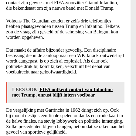
contact zijn geweest met FIFA-voorzitter Gianni Infantino,
die bekendstaat om zijn nauwe band met Donald Trump.
Volgens The Guardian zouden er zelfs drie telefoontjes
hebben plaatsgevonden tussen Trump en Infantino. Telkens
zou de vraag zijn gesteld of de schorsing van Balogun kon
worden opgeheven.
Dat maakt de affaire bijzonder gevoelig. Een disciplinaire
beslissing die in de aanloop naar een WK-knock-outwedstrijd
wordt aangepast, is op zich al explosief. Als daar ook
politieke druk bij komt kijken, verschuift het debat van
voetbalrecht naar geloofwaardigheid.
LEES OOK
FIFA ontkent contact van Infantino
met Trump, onrust blijft intern voelbaar
De vergelijking met Garrincha in 1962 dringt zich op. Ook
hij mocht destijds een finale spelen ondanks een rode kaart in
de halve finales, na stevig lobbywerk en politieke inmenging.
Zulke precedenten blijven hangen, net omdat ze raken aan het
gevoel van sportieve gelijkheid.