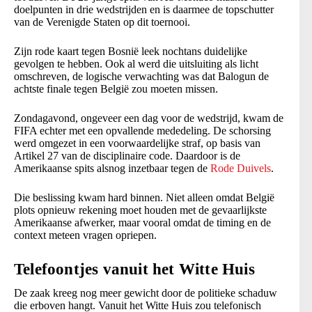
doelpunten in drie wedstrijden en is daarmee de topschutter
van de Verenigde Staten op dit toernooi.
Zijn rode kaart tegen Bosnië leek nochtans duidelijke
gevolgen te hebben. Ook al werd die uitsluiting als licht
omschreven, de logische verwachting was dat Balogun de
achtste finale tegen België zou moeten missen.
Zondagavond, ongeveer een dag voor de wedstrijd, kwam de
FIFA echter met een opvallende mededeling. De schorsing
werd omgezet in een voorwaardelijke straf, op basis van
Artikel 27 van de disciplinaire code. Daardoor is de
Amerikaanse spits alsnog inzetbaar tegen de
Rode Duivels
.
Die beslissing kwam hard binnen. Niet alleen omdat België
plots opnieuw rekening moet houden met de gevaarlijkste
Amerikaanse afwerker, maar vooral omdat de timing en de
context meteen vragen opriepen.
Telefoontjes vanuit het Witte Huis
De zaak kreeg nog meer gewicht door de politieke schaduw
die erboven hangt. Vanuit het Witte Huis zou telefonisch