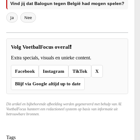
Vind jij dat Balogun tegen België had mogen spelen?
Ja
Nee
Volg VoetbalFocus overal❗
Extra specials, visuals en unieke content.
Facebook
Instagram
TikTok
X
Blijf via Google altijd up to date
Dit artikel en bijbehorende afbeelding werden gegenereerd met behulp van AI.
VoetbalFocus hanteert een redactioneel systeem op basis van informatie uit
betrouwbare bronnen.
Tags