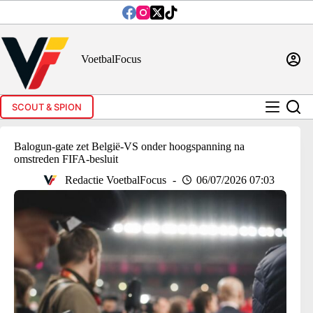
Ga
naar
de
inhoud
VoetbalFocus
SCOUT & SPION
Balogun-gate zet België-VS onder hoogspanning na
omstreden FIFA-besluit
Redactie VoetbalFocus
06/07/2026 07:03