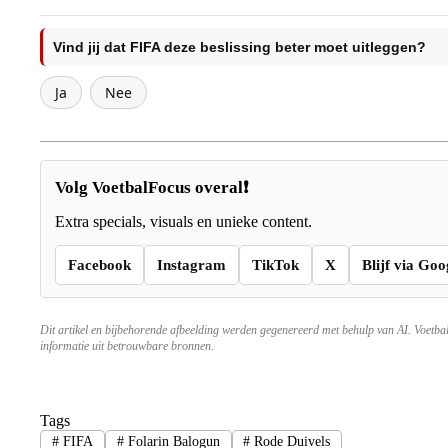
Vind jij dat FIFA deze beslissing beter moet uitleggen?
Ja
Nee
Volg VoetbalFocus overal❗
Extra specials, visuals en unieke content.
Facebook
Instagram
TikTok
X
Blijf via Goo
Dit artikel en bijbehorende afbeelding werden gegenereerd met behulp van AI. Voetba
informatie uit betrouwbare bronnen.
Tags
#
FIFA
#
Folarin Balogun
#
Rode Duivels