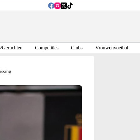
s/Geruchten
Competities
Clubs
Vrouwenvoetbal
issing