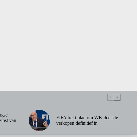
ugse
FIFA trekt plan om WK deels te
inst van
verkopen definitief in