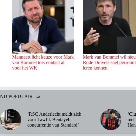
Mannaert licht keuze voor Mark
Mark van Bommel wil nie
van Bommel toe: contact al
Rode Duivels snel persoonl
voor het WK
leren kennen
NU POPULAIR
‘RSC Anderlecht meldt zich
‘Clu
voor Tawfik Bentayeb:
met 
concurrentie van Standard’
Han