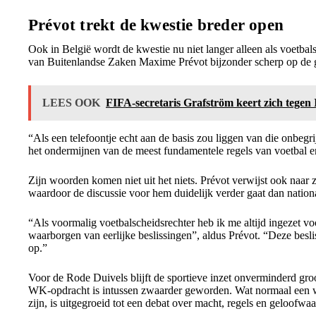
Prévot trekt de kwestie breder open
Ook in België wordt de kwestie nu niet langer alleen als voetbals
van Buitenlandse Zaken Maxime Prévot bijzonder scherp op de 
LEES OOK
FIFA-secretaris Grafström keert zich tege
“Als een telefoontje echt aan de basis zou liggen van die onbegri
het ondermijnen van de meest fundamentele regels van voetbal en
Zijn woorden komen niet uit het niets. Prévot verwijst ook naar z
waardoor de discussie voor hem duidelijk verder gaat dan national
“Als voormalig voetbalscheidsrechter heb ik me altijd ingezet v
waarborgen van eerlijke beslissingen”, aldus Prévot. “Deze besli
op.”
Voor de Rode Duivels blijft de sportieve inzet onverminderd gr
WK-opdracht is intussen zwaarder geworden. Wat normaal een
zijn, is uitgegroeid tot een debat over macht, regels en geloofw