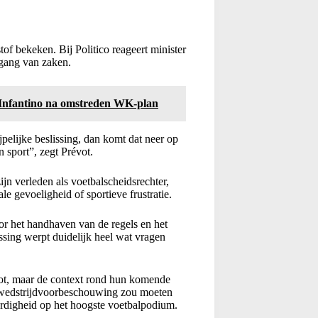
tof bekeken. Bij Politico reageert minister
gang van zaken.
n Infantino na omstreden WK-plan
jpelijke beslissing, dan komt dat neer op
 sport”, zegt Prévot.
ijn verleden als voetbalscheidsrechter,
e gevoeligheid of sportieve frustratie.
oor het handhaven van de regels en het
ssing werpt duidelijk heel wat vragen
oot, maar de context rond hun komende
 wedstrijdvoorbeschouwing zou moeten
aardigheid op het hoogste voetbalpodium.