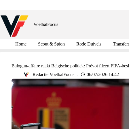
Ga
naar
de
inhoud
VoetbalFocus
Home
Scout & Spion
Rode Duivels
Transfer
Balogun-affaire raakt Belgische politiek: Prévot fileert FIFA-besl
Redactie VoetbalFocus
06/07/2026 14:42