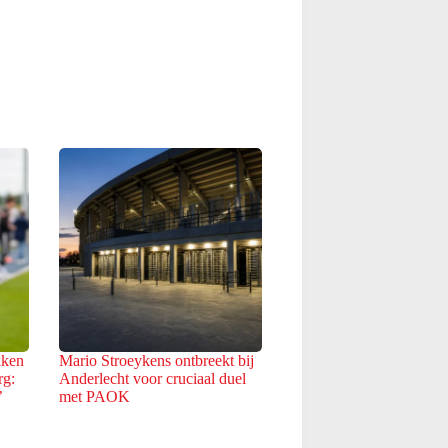
kken
Mario Stroeykens ontbreekt bij
rg:
Anderlecht voor cruciaal duel
’
met PAOK