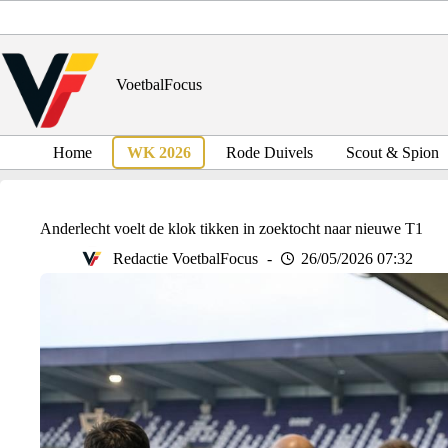
Ga
naar
de
inhoud
VoetbalFocus
Home
WK 2026
Rode Duivels
Scout & Spion
Anderlecht voelt de klok tikken in zoektocht naar nieuwe T1
Redactie VoetbalFocus
26/05/2026 07:32