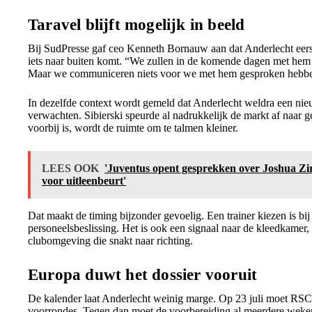
Taravel blijft mogelijk in beeld
Bij SudPresse gaf ceo Kenneth Bornauw aan dat Anderlecht eers
iets naar buiten komt. “We zullen in de komende dagen met hem
Maar we communiceren niets voor we met hem gesproken hebben
In dezelfde context wordt gemeld dat Anderlecht weldra een nie
verwachten. Sibierski speurde al nadrukkelijk de markt af naar ge
voorbij is, wordt de ruimte om te talmen kleiner.
LEES OOK
'Juventus opent gesprekken over Joshua Zi
voor uitleenbeurt'
Dat maakt de timing bijzonder gevoelig. Een trainer kiezen is bij
personeelsbeslissing. Het is ook een signaal naar de kleedkamer,
clubomgeving die snakt naar richting.
Europa duwt het dossier vooruit
De kalender laat Anderlecht weinig marge. Op 23 juli moet RSCA
voorrondes. Tegen dan moet de voorbereiding al meerdere weke