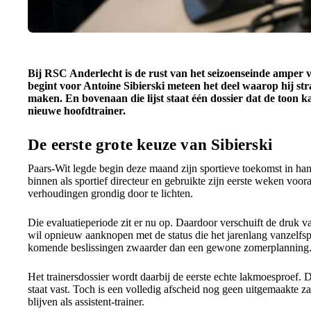
Bij RSC Anderlecht is de rust van het seizoenseinde amper vo
begint voor Antoine Sibierski meteen het deel waarop hij st
maken. En bovenaan die lijst staat één dossier dat de toon k
nieuwe hoofdtrainer.
De eerste grote keuze van Sibierski
Paars-Wit legde begin deze maand zijn sportieve toekomst in h
binnen als sportief directeur en gebruikte zijn eerste weken voor
verhoudingen grondig door te lichten.
Die evaluatieperiode zit er nu op. Daardoor verschuift de druk 
wil opnieuw aanknopen met de status die het jarenlang vanzelf
komende beslissingen zwaarder dan een gewone zomerplanning
Het trainersdossier wordt daarbij de eerste echte lakmoesproef. D
staat vast. Toch is een volledig afscheid nog geen uitgemaakte 
blijven als assistent-trainer.