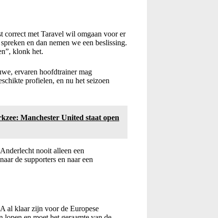
t correct met Taravel wil omgaan voor er
 spreken en dan nemen we een beslissing.
”, klonk het.
uwe, ervaren hoofdtrainer mag
schikte profielen, en nu het seizoen
rkzee: Manchester United staat open
 Anderlecht nooit alleen een
 naar de supporters en naar een
 al klaar zijn voor de Europese
n lopen en moet het geraamte van de