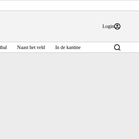
Login
bal
Naast het veld
In de kantine