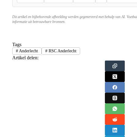
Dit artikel en bijbehorende afbeelding werden gegenereerd met behulp van AI. Voetba
informatie uit betrouwbare bronnen.
Tags
#
Anderlecht
#
RSC Anderlecht
Artikel delen: