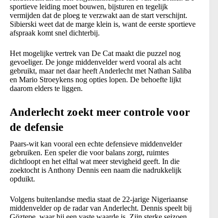
sportieve leiding moet bouwen, bijsturen en tegelijk
vermijden dat de ploeg te verzwakt aan de start verschijnt.
Sibierski weet dat de marge klein is, want de eerste sportieve
afspraak komt snel dichterbij.
Het mogelijke vertrek van De Cat maakt die puzzel nog
gevoeliger. De jonge middenvelder werd vooral als acht
gebruikt, maar net daar heeft Anderlecht met Nathan Saliba
en Mario Stroeykens nog opties lopen. De behoefte lijkt
daarom elders te liggen.
Anderlecht zoekt meer controle voor
de defensie
Paars-wit kan vooral een echte defensieve middenvelder
gebruiken. Een speler die voor balans zorgt, ruimtes
dichtloopt en het elftal wat meer stevigheid geeft. In die
zoektocht is Anthony Dennis een naam die nadrukkelijk
opduikt.
Volgens buitenlandse media staat de 22-jarige Nigeriaanse
middenvelder op de radar van Anderlecht. Dennis speelt bij
Göztepe, waar hij een vaste waarde is. Zijn sterke seizoen