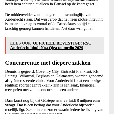
heeft hem echter niet alleen in Brussel op de kaart gezet.
De middenvelder zou al langer op de scoutinglijst van
Anderlecht staan. Dat wijst erop dat het geen plotse ingeving
is, maar de vraag is vooral of de Brusselaars op tijd én
krachtig genoeg kunnen handelen. Net daar wringt het.
LEES OOK
OFFICIEEL BEVESTIGD: RSC
Anderlecht bindt Noa Ojea tot medio 2029
Concurrentie met diepere zakken
Dennis is gegeerd. Coventry City, Eintracht Frankfurt, RB
Leipzig, Villarreal, Beşiktaş en Galatasaray worden genoemd
als geïnteresseerde clubs. Voor Anderlecht is dat een stevige
realiteit: sportief aantrekkelijk zijn is één zaak, financieel
meespelen met zulke concurrentie een andere.
Daar komt nog bij dat Göztepe naar verluidt 8 miljoen euro
vraagt. Dat is een bedrag dat voor Anderlecht bijzonder
moeilijk ligt. Zeker in een zomer waarin iedere beslissing van