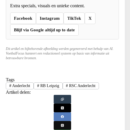
Extra specials, visuals en unieke content.
Facebook
Instagram
TikTok
X
Blijf via Google altijd up to date
Dit artikel en bijbehorende afbeelding werden gegenereerd met behulp van AI.
VoetbalFocus hanteert een redactioneel systeem op basis van informatie uit
betrouwbare bronnen.
Tags
#
Anderlecht
#
RB Leipzig
#
RSC Anderlecht
Artikel delen: