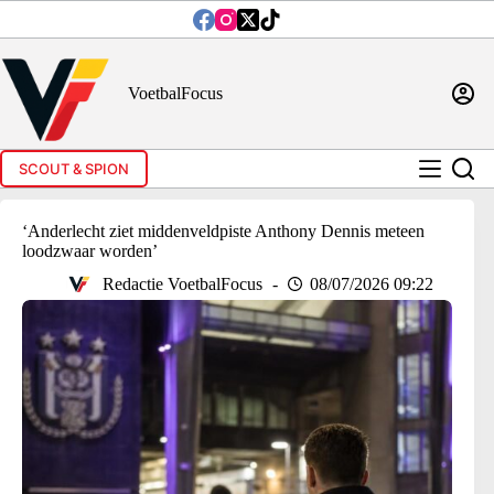
Ga
naar
de
inhoud
VoetbalFocus
SCOUT & SPION
‘Anderlecht ziet middenveldpiste Anthony Dennis meteen
loodzwaar worden’
Redactie VoetbalFocus
08/07/2026 09:22