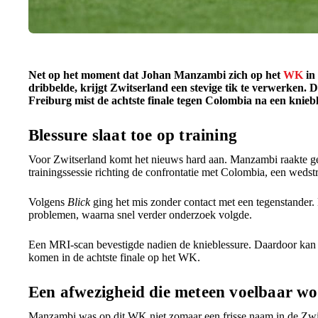
Net op het moment dat Johan Manzambi zich op het
WK
in 
dribbelde, krijgt Zwitserland een stevige tik te verwerken
Freiburg mist de achtste finale tegen Colombia na een kniebl
Blessure slaat toe op training
Voor Zwitserland komt het nieuws hard aan. Manzambi raakte geb
trainingssessie richting de confrontatie met Colombia, een wedst
Volgens
Blick
ging het mis zonder contact met een tegenstander
problemen, waarna snel verder onderzoek volgde.
Een MRI-scan bevestigde nadien de knieblessure. Daardoor kan 
komen in de achtste finale op het WK.
Een afwezigheid die meteen voelbaar wo
Manzambi was op dit WK niet zomaar een frisse naam in de Zwit