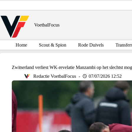
Ga
naar
de
inhoud
VoetbalFocus
Home
Scout & Spion
Rode Duivels
Transfer
Zwitserland verliest WK-revelatie Manzambi op het slechtst mo
Redactie VoetbalFocus
07/07/2026 12:52