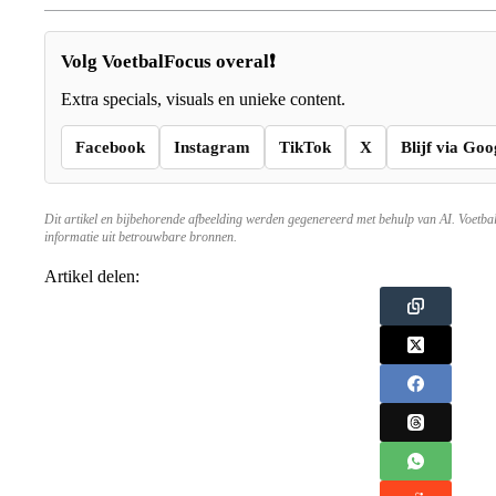
Volg VoetbalFocus overal❗
Extra specials, visuals en unieke content.
Facebook
Instagram
TikTok
X
Blijf via Goo
Dit artikel en bijbehorende afbeelding werden gegenereerd met behulp van AI. Voetba
informatie uit betrouwbare bronnen.
Artikel delen: