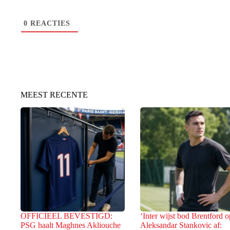
0
REACTIES
MEEST RECENTE
OFFICIEEL BEVESTIGD:
‘Inter wijst bod Brentford 
PSG haalt Maghnes Akliouche
Aleksandar Stankovic af: