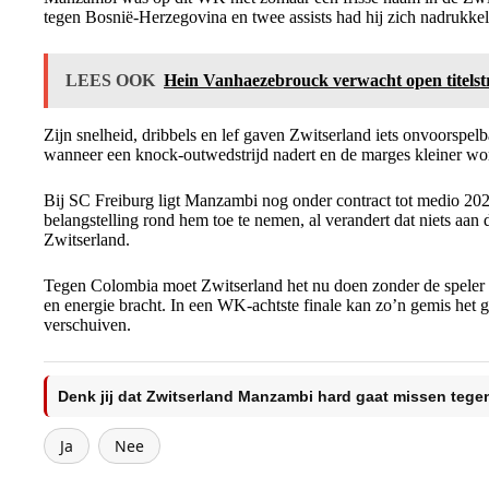
tegen Bosnië-Herzegovina en twee assists had hij zich nadrukkeli
LEES OOK
Hein Vanhaezebrouck verwacht open titelstr
Zijn snelheid, dribbels en lef gaven Zwitserland iets onvoorspelba
wanneer een knock-outwedstrijd nadert en de marges kleiner wo
Bij SC Freiburg ligt Manzambi nog onder contract tot medio 202
belangstelling rond hem toe te nemen, al verandert dat niets aan d
Zwitserland.
Tegen Colombia moet Zwitserland het nu doen zonder de speler
en energie bracht. In een WK-achtste finale kan zo’n gemis het 
verschuiven.
Denk jij dat Zwitserland Manzambi hard gaat missen teg
Ja
Nee