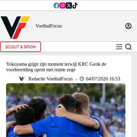
Ga
naar
de
inhoud
VoetbalFocus
SCOUT & SPION
Yokoyama grijpt zijn moment terwijl KRC Genk de
voorbereiding opent met ruime zege
Redactie VoetbalFocus
04/07/2026 16:53