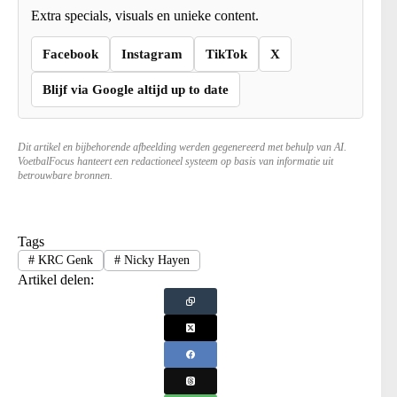
Extra specials, visuals en unieke content.
Facebook
Instagram
TikTok
X
Blijf via Google altijd up to date
Dit artikel en bijbehorende afbeelding werden gegenereerd met behulp van AI.
VoetbalFocus hanteert een redactioneel systeem op basis van informatie uit
betrouwbare bronnen.
Tags
#
KRC Genk
#
Nicky Hayen
Artikel delen: