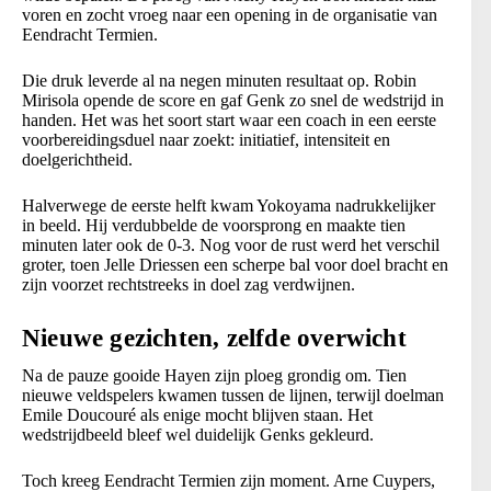
voren en zocht vroeg naar een opening in de organisatie van
Eendracht Termien.
Die druk leverde al na negen minuten resultaat op. Robin
Mirisola opende de score en gaf Genk zo snel de wedstrijd in
handen. Het was het soort start waar een coach in een eerste
voorbereidingsduel naar zoekt: initiatief, intensiteit en
doelgerichtheid.
Halverwege de eerste helft kwam Yokoyama nadrukkelijker
in beeld. Hij verdubbelde de voorsprong en maakte tien
minuten later ook de 0-3. Nog voor de rust werd het verschil
groter, toen Jelle Driessen een scherpe bal voor doel bracht en
zijn voorzet rechtstreeks in doel zag verdwijnen.
Nieuwe gezichten, zelfde overwicht
Na de pauze gooide Hayen zijn ploeg grondig om. Tien
nieuwe veldspelers kwamen tussen de lijnen, terwijl doelman
Emile Doucouré als enige mocht blijven staan. Het
wedstrijdbeeld bleef wel duidelijk Genks gekleurd.
Toch kreeg Eendracht Termien zijn moment. Arne Cuypers,