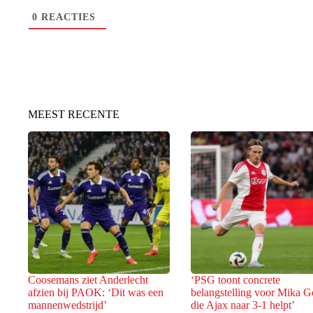
0
REACTIES
MEEST RECENTE
Coosemans ziet Anderlecht
‘PSG toont concrete
afzien bij PAOK: ‘Dit was een
belangstelling voor Mika G
mannenwedstrijd’
die Ajax naar 3-1 helpt’