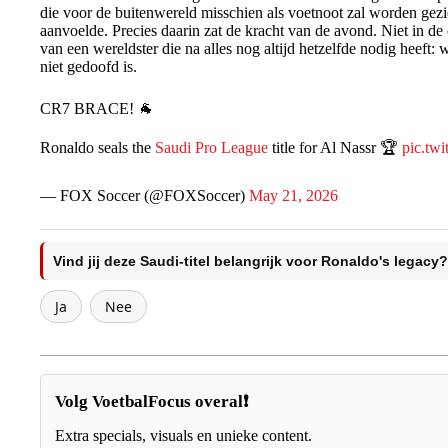
die voor de buitenwereld misschien als voetnoot zal worden gezi
aanvoelde. Precies daarin zat de kracht van de avond. Niet in de
van een wereldster die na alles nog altijd hetzelfde nodig heeft:
niet gedoofd is.
CR7 BRACE! 🐐
Ronaldo seals the
Saudi Pro League
title for Al Nassr 🏆
pic.tw
— FOX Soccer (@FOXSoccer)
May 21, 2026
Vind jij deze Saudi-titel belangrijk voor Ronaldo's legacy?
Ja
Nee
Volg VoetbalFocus overal❗
Extra specials, visuals en unieke content.