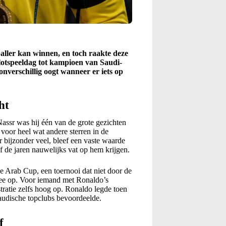
aller kan winnen, en toch raakte deze
lotspeeldag tot kampioen van Saudi-
nverschillig oogt wanneer er iets op
ht
assr was hij één van de grote gezichten
voor heel wat andere sterren in de
er bijzonder veel, bleef een vaste waarde
f de jaren nauwelijks vat op hem krijgen.
de Arab Cup, een toernooi dat niet door de
ofee op. Voor iemand met Ronaldo’s
stratie zelfs hoog op. Ronaldo legde toen
Saudische topclubs bevoordeelde.
f