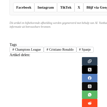
Facebook
Instagram
TikTok
X
Blijf via Goo
Dit artikel en bijbehorende afbeelding werden gegenereerd met behulp van AI. Voetba
informatie uit betrouwbare bronnen.
Tags
#
Champions League
#
Cristiano Ronaldo
#
Spanje
Artikel delen: