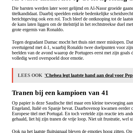
Die barsten werden later weer gelijmd en Al-Nassr groeide gaan
titelkandidaat. Daarbij speelden enkele bedenkelijke scheidsrecht
berichtgeving ook een rol. Toch bleef de ontknoping tot de laats
de kans laten liggen om de titelstrijd in het rechtstreekse duel met 
grote ergernis van Ronaldo.
Tegen degradant Damac mocht het thuis niet meer mislopen. Dat
overtuigend met 4-1, waarbij Ronaldo twee doelpunten voor zi
beelden van de avond waarop de Portugees eerst met zijn goals d
volledig werd overspoeld door emotie.
LEES OOK
'Chelsea legt laatste hand aan deal voor Pe
Tranen bij een kampioen van 41
Op papier is deze Saudische titel maar een kleine toevoeging aan 
Engeland, Italië en Spanje bevat. Daarbovenop kwamen eerder
Europese titel met Portugal. En toch vertelde zijn reactie iets a
gehaald, liet hij zijn tranen de vrije loop. Niet uit frustratie, wel
Ook na het laatste fluitsignaal bleven de emoties hoog zitten. Op 