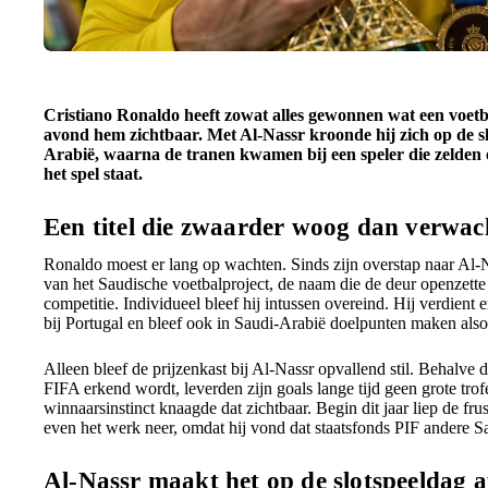
Cristiano Ronaldo heeft zowat alles gewonnen wat een voetb
avond hem zichtbaar. Met Al-Nassr kroonde hij zich op de s
Arabië, waarna de tranen kwamen bij een speler die zelden o
het spel staat.
Een titel die zwaarder woog dan verwac
Ronaldo moest er lang op wachten. Sinds zijn overstap naar Al-N
van het Saudische voetbalproject, de naam die de deur openzette 
competitie. Individueel bleef hij intussen overeind. Hij verdient 
bij Portugal en bleef ook in Saudi-Arabië doelpunten maken also
Alleen bleef de prijzenkast bij Al-Nassr opvallend stil. Behalve 
FIFA erkend wordt, leverden zijn goals lange tijd geen grote tr
winnaarsinstinct knaagde dat zichtbaar. Begin dit jaar liep de fru
even het werk neer, omdat hij vond dat staatsfonds PIF andere 
Al-Nassr maakt het op de slotspeeldag a