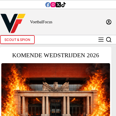
Ga
naar
de
inhoud
VoetbalFocus
SCOUT & SPION
KOMENDE WEDSTRIJDEN 2026