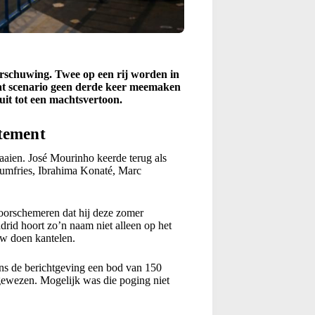
aarschuwing. Twee op een rij worden in
 dat scenario geen derde keer meemaken
it tot een machtsvertoon.
atement
raaien. José Mourinho keerde terug als
 Dumfries, Ibrahima Konaté, Marc
 doorschemeren dat hij deze zomer
rid hoort zo’n naam niet alleen op het
uw doen kantelen.
ens de berichtgeving een bod van 150
fgewezen. Mogelijk was die poging niet