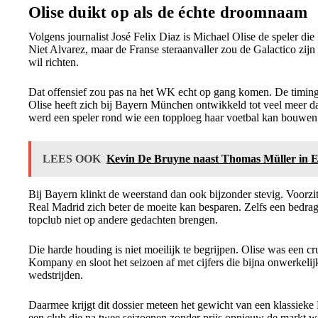
Olise duikt op als de échte droomnaam
Volgens journalist José Felix Diaz is Michael Olise de speler die
Niet Alvarez, maar de Franse steraanvaller zou de Galactico zijn
wil richten.
Dat offensief zou pas na het WK echt op gang komen. De timing 
Olise heeft zich bij Bayern München ontwikkeld tot veel meer da
werd een speler rond wie een topploeg haar voetbal kan bouwen
LEES OOK
Kevin De Bruyne naast Thomas Müller in Eur
Bij Bayern klinkt de weerstand dan ook bijzonder stevig. Voorzit
Real Madrid zich beter de moeite kan besparen. Zelfs een bedra
topclub niet op andere gedachten brengen.
Die harde houding is niet moeilijk te begrijpen. Olise was een cr
Kompany en sloot het seizoen af met cijfers die bijna onwerkelij
wedstrijden.
Daarmee krijgt dit dossier meteen het gewicht van een klassieke
een club die na twee seizoenen zonder prijs opnieuw de markt w