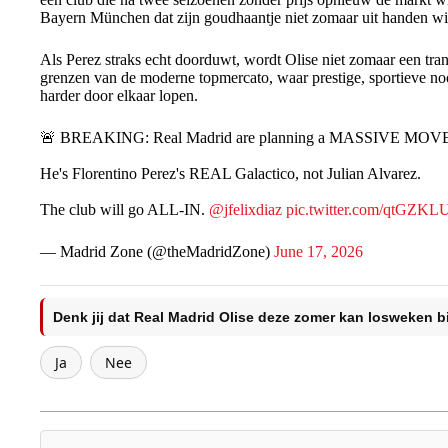
Bayern München dat zijn goudhaantje niet zomaar uit handen wi
Als Perez straks echt doorduwt, wordt Olise niet zomaar een tra
grenzen van de moderne topmercato, waar prestige, sportieve noo
harder door elkaar lopen.
🚨 BREAKING: Real Madrid are planning a MASSIVE MOVE for
He's Florentino Perez's REAL Galactico, not Julian Alvarez.
The club will go ALL-IN.
@jfelixdiaz
pic.twitter.com/qtGZKL
— Madrid Zone (@theMadridZone)
June 17, 2026
Denk jij dat Real Madrid Olise deze zomer kan losweken b
Ja
Nee