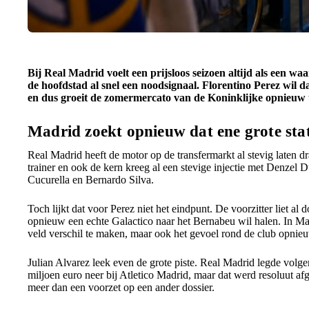
Bij Real Madrid voelt een prijsloos seizoen altijd als een w
de hoofdstad al snel een noodsignaal. Florentino Perez wil
en dus groeit de zomermercato van de Koninklijke opnieuw u
Madrid zoekt opnieuw dat ene grote st
Real Madrid heeft de motor op de transfermarkt al stevig laten d
trainer en ook de kern kreeg al een stevige injectie met Denzel
Cucurella en Bernardo Silva.
Toch lijkt dat voor Perez niet het eindpunt. De voorzitter liet al
opnieuw een echte Galactico naar het Bernabeu wil halen. In Mad
veld verschil te maken, maar ook het gevoel rond de club opnie
Julian Alvarez leek even de grote piste. Real Madrid legde volg
miljoen euro neer bij Atletico Madrid, maar dat werd resoluut a
meer dan een voorzet op een ander dossier.