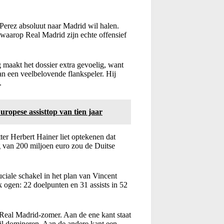
 Perez absoluut naar Madrid wil halen.
 waarop Real Madrid zijn echte offensief
maakt het dossier extra gevoelig, want
n een veelbelovende flankspeler. Hij
.
opese assisttop van tien jaar
ter Herbert Hainer liet optekenen dat
g van 200 miljoen euro zou de Duitse
uciale schakel in het plan van Vincent
k ogen: 22 doelpunten en 31 assists in 52
 Real Madrid-zomer. Aan de ene kant staat
il domineren. Aan de andere kant een