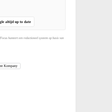
gle altijd up to date
lFocus hanteert een redactioneel systeem op basis van
nt Kompany