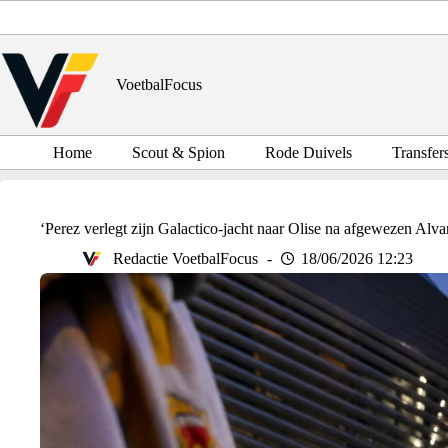
Ga
naar
de
inhoud
VoetbalFocus
Home
Scout & Spion
Rode Duivels
Transfer
‘Perez verlegt zijn Galactico-jacht naar Olise na afgewezen Alva
Redactie VoetbalFocus
18/06/2026 12:23