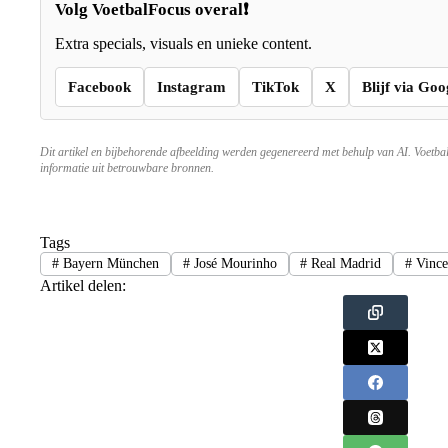
Volg VoetbalFocus overal❗
Extra specials, visuals en unieke content.
Facebook
Instagram
TikTok
X
Blijf via Goo
Dit artikel en bijbehorende afbeelding werden gegenereerd met behulp van AI. Voetba
informatie uit betrouwbare bronnen.
Tags
#
Bayern München
#
José Mourinho
#
Real Madrid
#
Vince
Artikel delen: