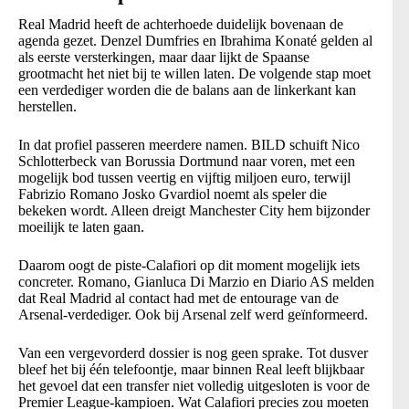
Real Madrid heeft de achterhoede duidelijk bovenaan de
agenda gezet. Denzel Dumfries en Ibrahima Konaté gelden al
als eerste versterkingen, maar daar lijkt de Spaanse
grootmacht het niet bij te willen laten. De volgende stap moet
een verdediger worden die de balans aan de linkerkant kan
herstellen.
In dat profiel passeren meerdere namen. BILD schuift Nico
Schlotterbeck van Borussia Dortmund naar voren, met een
mogelijk bod tussen veertig en vijftig miljoen euro, terwijl
Fabrizio Romano Josko Gvardiol noemt als speler die
bekeken wordt. Alleen dreigt Manchester City hem bijzonder
moeilijk te laten gaan.
Daarom oogt de piste-Calafiori op dit moment mogelijk iets
concreter. Romano, Gianluca Di Marzio en Diario AS melden
dat Real Madrid al contact had met de entourage van de
Arsenal-verdediger. Ook bij Arsenal zelf werd geïnformeerd.
Van een vergevorderd dossier is nog geen sprake. Tot dusver
bleef het bij één telefoontje, maar binnen Real leeft blijkbaar
het gevoel dat een transfer niet volledig uitgesloten is voor de
Premier League-kampioen. Wat Calafiori precies zou moeten