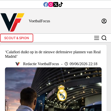
Ga
naar
de
inhoud
VoetbalFocus
SCOUT & SPION
‘Calafiori duikt op in de nieuwe defensieve plannen van Real
Madrid’
Redactie VoetbalFocus
09/06/2026 22:18