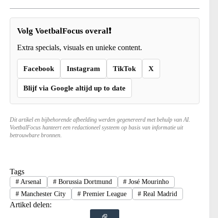
Volg VoetbalFocus overal❗
Extra specials, visuals en unieke content.
Facebook
Instagram
TikTok
X
Blijf via Google altijd up to date
Dit artikel en bijbehorende afbeelding werden gegenereerd met behulp van AI.
VoetbalFocus hanteert een redactioneel systeem op basis van informatie uit
betrouwbare bronnen.
Tags
#
Arsenal
#
Borussia Dortmund
#
José Mourinho
#
Manchester City
#
Premier League
#
Real Madrid
Artikel delen: