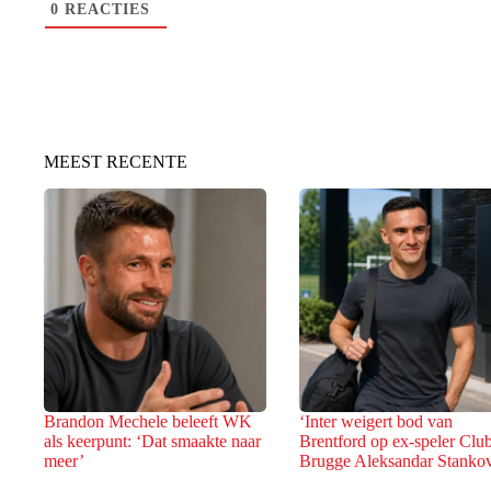
0
REACTIES
MEEST RECENTE
Brandon Mechele beleeft WK
‘Inter weigert bod van
als keerpunt: ‘Dat smaakte naar
Brentford op ex-speler Clu
meer’
Brugge Aleksandar Stankov