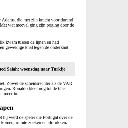
r Adams, die met zijn kracht voortdurend
. Met wat meeval ging zijn poging door de
lix kwam tussen de lijnen en had
e een geweldige knal tegen de onderkant
ed Salah: woensdag naar Turkije'
niet. Zowel de scheidsrechter als de VAR
angen. Ronaldo bleef nog tot de 65e
ol meer in.
wapen
 hij werd de speler die Portugal over de
en komen, ruimte zoeken en afdrukken.