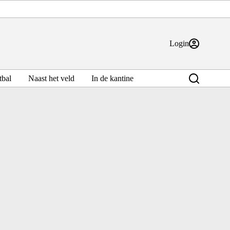
Login
bal
Naast het veld
In de kantine