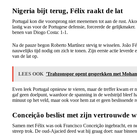
Nigeria bijt terug, Félix raakt de lat
Portugal kon die voorsprong niet meenemen tot aan de rust. Ako
lastig was voor de Portugese defensie, forceerde de gelijkmaker
benen van Diogo Costa: 1-1.
Na de pauze begon Roberto Martínez stevig te wisselen. João Fé
nauwelijks tijd nodig om zich te tonen. Zijn eerste actie leverd
van de lat op.
LEES OOK
'Trabzonspor opent gesprekken met Moham
Even leek Portugal opnieuw te vieren, maar de treffer kwam er 
gaf geen doelpunt, waardoor de spanning in de wedstrijd bleef h
minuut op het veld, maar ook voor hem zat er geen beslissende r
Conceição beslist met zijn vertrouwde 
Samen met Félix was ook Francisco Conceição ingebracht, en net
streep trok. De oud-Ajacied deed wat hij graag doet: naar binn