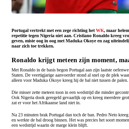
Portugal vertrekt met een zege richting het
WK
, maar helem
repetitie tegen Nigeria niet aan. Cristiano Ronaldo kreeg vr
geven, miste oog in oog met Maduka Okoye en zag uiteindeli
naar zich toe trekken.
Ronaldo krijgt meteen zijn moment, maa
Met Ronaldo in de basis begon Portugal aan zijn laatste oefenwed
Staten. De veertigjarige aanvoerder stond al snel op de plek waar
alleen voor Maduka Okoye kreeg hij de bal niet tussen de palen.
Die misser zette meteen toon in een wedstrijd die minder gecontr
Ook Nigeria dook geregeld gevaarlijk op en kreeg meerdere gro
zat er voor het Afrikaanse land niet in.
Na 23 minuten brak Portugal dan toch de ban. Pedro Neto kreeg i
en werkte de bal droog binnen. Het was precies het soort momen
een wedstrijd waarin de marge klein blijft.