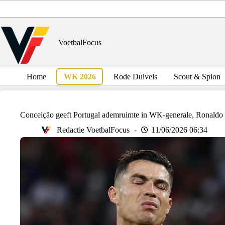
Ga
naar
de
inhoud
VoetbalFocus
Home
WK 2026
Rode Duivels
Scout & Spion
Conceição geeft Portugal ademruimte in WK-generale, Ronaldo b
Redactie VoetbalFocus
11/06/2026 06:34