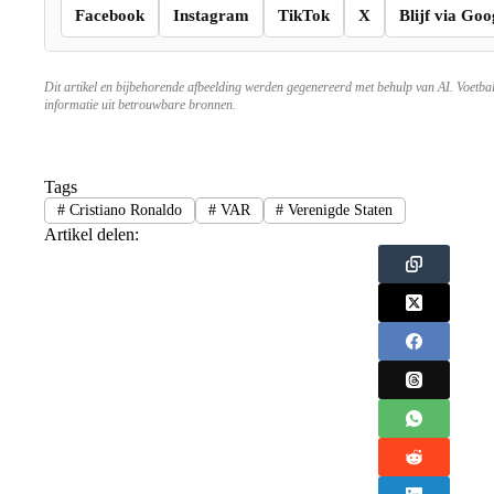
Facebook
Instagram
TikTok
X
Blijf via Goo
Dit artikel en bijbehorende afbeelding werden gegenereerd met behulp van AI. Voetba
informatie uit betrouwbare bronnen.
Tags
#
Cristiano Ronaldo
#
VAR
#
Verenigde Staten
Artikel delen: