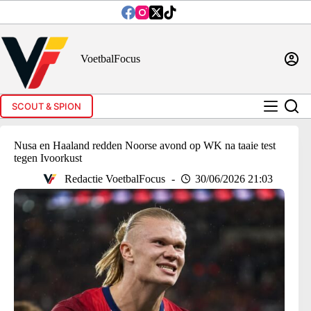
Ga
naar
de
inhoud
VoetbalFocus
SCOUT & SPION
Nusa en Haaland redden Noorse avond op WK na taaie test
tegen Ivoorkust
Redactie VoetbalFocus
30/06/2026 21:03