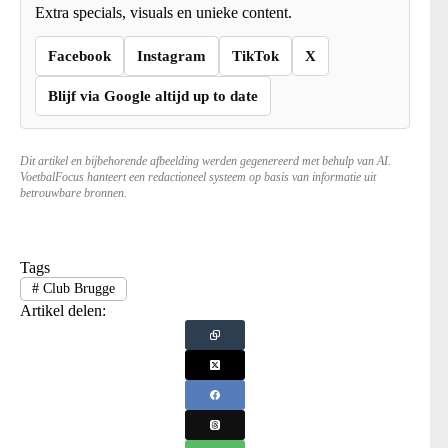
Extra specials, visuals en unieke content.
Facebook
Instagram
TikTok
X
Blijf via Google altijd up to date
Dit artikel en bijbehorende afbeelding werden gegenereerd met behulp van AI.
VoetbalFocus hanteert een redactioneel systeem op basis van informatie uit
betrouwbare bronnen.
Tags
#
Club Brugge
Artikel delen: