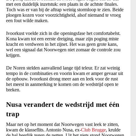
met een duidelijk inzetstuk: een plaats in de achtste finales.
Toch was er van bij de aftrap weinig stormloop te zien. Beide
ploegen kozen voor voorzichtigheid, alsof niemand te vroeg
een fout wilde maken.
Ivoorkust voelde zich in die openingsfase het comfortabelst.
Kona kwam tot een eerste dreiging, maar zijn poging miste
kracht en verdween in het zijnet. Het was geen grote kans,
wel een signaal dat Noorwegen niet zomaar de controle zou
krijgen.
De Noren stelden aanvallend lange tijd teleur. Er zat weinig
tempo in de combinaties en voorin kwam er amper gevaar uit
de opbouw. Ivoorkust drong meer aan en leek voor de rust
het meest in aanmerking te komen om de wedstrijd open te
breken.
Nusa verandert de wedstrijd met één
trap
Maar net op het moment dat Noorwegen vast leek te zitten,
kwam de klasseflits. Antonio Nusa, ex-
Club Brugge
, krulde
de bal heerlijk tegen de netten. Uit het niets stond Noorwegen