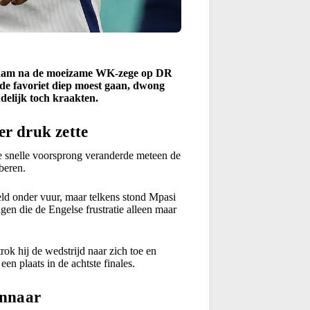
e naam na de moeizame WK-zege op DR
de favoriet diep moest gaan, dwong
delijk toch kraakten.
er druk zette
 snelle voorsprong veranderde meteen de
beren.
d onder vuur, maar telkens stond Mpasi
en die de Engelse frustratie alleen maar
ok hij de wedstrijd naar zich toe en
n plaats in de achtste finales.
innaar