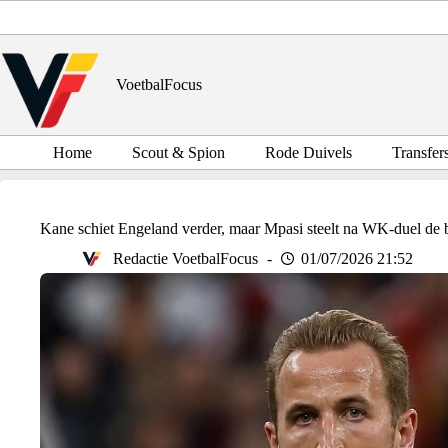
Ga
naar
de
inhoud
VoetbalFocus
Home
Scout & Spion
Rode Duivels
Transfer
Kane schiet Engeland verder, maar Mpasi steelt na WK-duel de
Redactie VoetbalFocus
01/07/2026 21:52