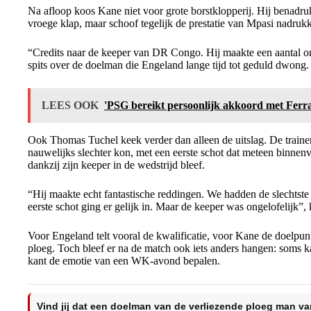
Na afloop koos Kane niet voor grote borstklopperij. Hij benadru
vroege klap, maar schoof tegelijk de prestatie van Mpasi nadrukk
“Credits naar de keeper van DR Congo. Hij maakte een aantal on
spits over de doelman die Engeland lange tijd tot geduld dwong.
LEES OOK
'PSG bereikt persoonlijk akkoord met Ferr
Ook Thomas Tuchel keek verder dan alleen de uitslag. De trainer
nauwelijks slechter kon, met een eerste schot dat meteen binnenv
dankzij zijn keeper in de wedstrijd bleef.
“Hij maakte echt fantastische reddingen. We hadden de slechtst
eerste schot ging er gelijk in. Maar de keeper was ongelofelijk”, 
Voor Engeland telt vooral de kwalificatie, voor Kane de doelpunt
ploeg. Toch bleef er na de match ook iets anders hangen: soms k
kant de emotie van een WK-avond bepalen.
Vind jij dat een doelman van de verliezende ploeg man va