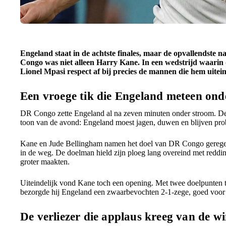
Engeland staat in de achtste finales, maar de opvallendst
Congo was niet alleen Harry Kane. In een wedstrijd waarin 
Lionel Mpasi respect af bij precies de mannen die hem uitein
Een vroege tik die Engeland meteen ond
DR Congo zette Engeland al na zeven minuten onder stroom. De
toon van de avond: Engeland moest jagen, duwen en blijven pro
Kane en Jude Bellingham namen het doel van DR Congo geregel
in de weg. De doelman hield zijn ploeg lang overeind met redding
groter maakten.
Uiteindelijk vond Kane toch een opening. Met twee doelpunten tr
bezorgde hij Engeland een zwaarbevochten 2-1-zege, goed voor ee
De verliezer die applaus kreeg van de w