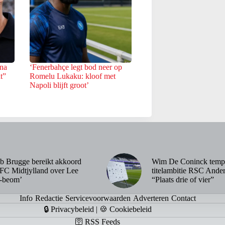
 na
‘Fenerbahçe legt bod neer op
t”
Romelu Lukaku: kloof met
Napoli blijft groot’
b Brugge bereikt akkoord
Wim De Coninck temp
FC Midtjylland over Lee
titelambitie RSC Ander
-beom’
“Plaats drie of vier”
Info
Redactie
Servicevoorwaarden
Adverteren
Contact
🔒 Privacybeleid
|
🍪 Cookiebeleid
🛜 RSS Feeds