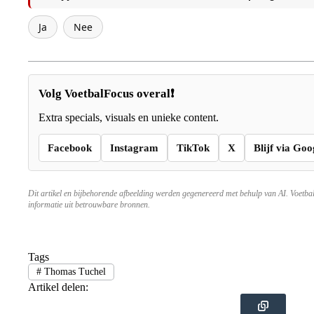
Ja
Nee
Volg VoetbalFocus overal❗
Extra specials, visuals en unieke content.
Facebook
Instagram
TikTok
X
Blijf via Goo
Dit artikel en bijbehorende afbeelding werden gegenereerd met behulp van AI. Voetba
informatie uit betrouwbare bronnen.
Tags
#
Thomas Tuchel
Artikel delen: