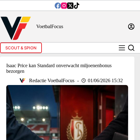
Ga
naar
de
inhoud
VoetbalFocus
SCOUT & SPION
Isaac Price kan Standard onverwacht miljoenenbonus
bezorgen
Redactie VoetbalFocus
01/06/2026 15:32