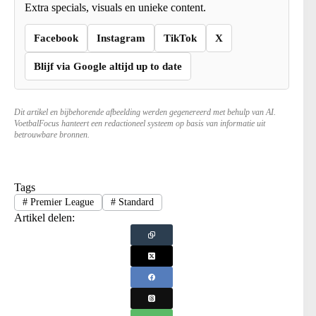
Extra specials, visuals en unieke content.
Facebook
Instagram
TikTok
X
Blijf via Google altijd up to date
Dit artikel en bijbehorende afbeelding werden gegenereerd met behulp van AI.
VoetbalFocus hanteert een redactioneel systeem op basis van informatie uit
betrouwbare bronnen.
Tags
#
Premier League
#
Standard
Artikel delen: