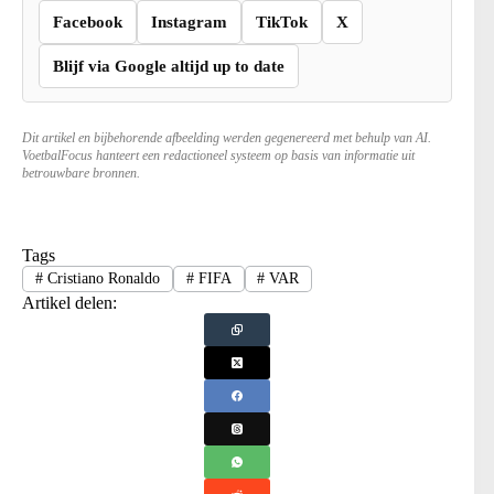
Facebook
Instagram
TikTok
X
Blijf via Google altijd up to date
Dit artikel en bijbehorende afbeelding werden gegenereerd met behulp van AI.
VoetbalFocus hanteert een redactioneel systeem op basis van informatie uit
betrouwbare bronnen.
Tags
#
Cristiano Ronaldo
#
FIFA
#
VAR
Artikel delen: