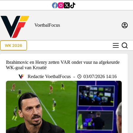
Ga
naar
de
inhoud
VoetbalFocus
WK 2026
Ibrahimovic en Henry zetten VAR onder vuur na afgekeurde
WK-goal van Kroatië
Redactie VoetbalFocus
03/07/2026 14:16