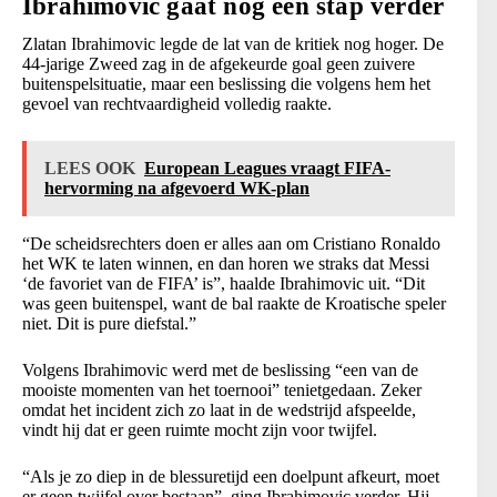
Ibrahimovic gaat nog een stap verder
Zlatan Ibrahimovic legde de lat van de kritiek nog hoger. De
44-jarige Zweed zag in de afgekeurde goal geen zuivere
buitenspelsituatie, maar een beslissing die volgens hem het
gevoel van rechtvaardigheid volledig raakte.
LEES OOK
European Leagues vraagt FIFA-
hervorming na afgevoerd WK-plan
“De scheidsrechters doen er alles aan om Cristiano Ronaldo
het WK te laten winnen, en dan horen we straks dat Messi
‘de favoriet van de FIFA’ is”, haalde Ibrahimovic uit. “Dit
was geen buitenspel, want de bal raakte de Kroatische speler
niet. Dit is pure diefstal.”
Volgens Ibrahimovic werd met de beslissing “een van de
mooiste momenten van het toernooi” tenietgedaan. Zeker
omdat het incident zich zo laat in de wedstrijd afspeelde,
vindt hij dat er geen ruimte mocht zijn voor twijfel.
“Als je zo diep in de blessuretijd een doelpunt afkeurt, moet
er geen twijfel over bestaan”, ging Ibrahimovic verder. Hij