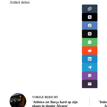
Artikel delen:
VORIGE
BERICHT
'Atlético zet Barça hard op zijn
'Tede
plaats in dossier Álvarez'
A