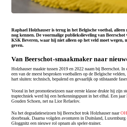
Raphael Holzhauser is terug in het Belgische voetbal, allee
nog kennen. De voormalige publiekslieveling van Beerschot w
KSK Beveren, waar hij niet alleen op het veld moet wegen, m
geven.
Van Beerschot-smaakmaker naar nieuw
Holzhauser maakte tussen 2019 en 2022 naam bij Beerschot. In di
een van de meest besproken voetballers op de Belgische velden, m
hart sluiten: technisch, bepalend en gevaarlijk op stilstaande fases
Vooral in het promotieseizoen naar eerste klasse drukte hij zijn s
traptechniek werd hij een herkenningspunt in het elftal. Een jaar 
Gouden Schoen, net na Lior Refaelov.
Na het degradatieseizoen bij Beerschot trok Holzhauser naar
OH
doorbraak. Daarna volgden avonturen in Duitsland, Luxemburg en
Gloggnitz een nieuwe rol opnam als speler-trainer.