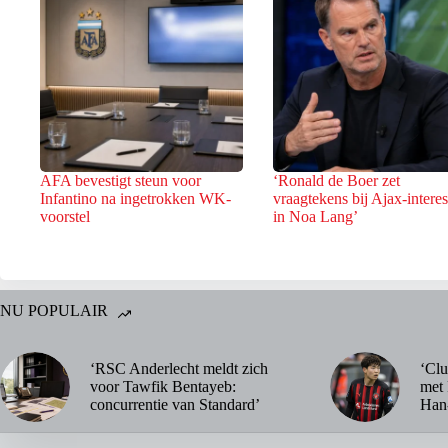
AFA bevestigt steun voor
‘Ronald de Boer zet
Infantino na ingetrokken WK-
vraagtekens bij Ajax-intere
voorstel
in Noa Lang’
NU POPULAIR
‘RSC Anderlecht meldt zich
‘Clu
voor Tawfik Bentayeb:
met 
concurrentie van Standard’
Han