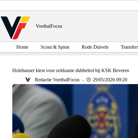
Ga
naar
de
inhoud
VoetbalFocus
Home
Scout & Spion
Rode Duivels
Transfer
Holzhauser kiest voor zeldzame dubbelrol bij KSK Beveren
Redactie VoetbalFocus
29/05/2026 09:20