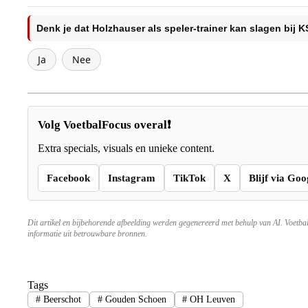
Denk je dat Holzhauser als speler-trainer kan slagen bij
Ja
Nee
Volg VoetbalFocus overal❗
Extra specials, visuals en unieke content.
Facebook
Instagram
TikTok
X
Blijf via Goo
Dit artikel en bijbehorende afbeelding werden gegenereerd met behulp van AI. Voetba
informatie uit betrouwbare bronnen.
Tags
#
Beerschot
#
Gouden Schoen
#
OH Leuven