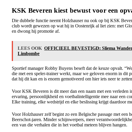
KSK Beveren kiest bewust voor een opva
Die dubbele functie neemt Holzhauser nu ook op bij KSK Beveren,
club wordt gewezen op wat hij in Oostenrijk al liet zien: met Glo
en dwong hij promotie af.
LEES OOK
OFFICIEEL BEVESTIGD: Sliema Wandere
Limbombe
Sportief manager Robby Buyens beseft dat de keuze opvalt. “We 
die met een speler-trainer werkt, maar we geloven enorm in dit p
dat hij dit kan en is enorm gemotiveerd om hier iets neer te zetten
Voor KSK Beveren is dit meer dan een naam met een verleden in
ervaring, persoonlijkheid en voetbalintelligentie mee naar een co
Elke training, elke wedstrijd en elke beslissing krijgt daardoor 
Voor Holzhauser zelf begint zo een Belgische passage met een he
Beerschot-jaren. Minder schijnwerpers, meer verantwoordelijkhe
een van die verhalen die in het voetbal meteen blijven hangen.