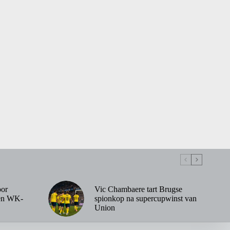
oor
Vic Chambaere tart Brugse
ken WK-
spionkop na supercupwinst van
Union