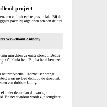
llend project
 een club uit eerste provinciale. Bij de
ggnitz pakte hij afgelopen seizoen de titel
rs verwelkomt Anthony
zijn misschien de enige ploeg in België
roject”, klinkt het. “Rapha heeft bewezen
.”
 het profvoetbal. Holzhauser brengt
ntext waar invloed dicht op de groep zit.
meteen een dubbele lading.
el ander decor dan dat van zijn
id. En net daardoor wordt zijn terugkeer