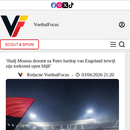
Ga
naar
de
inhoud
VoetbalFocus
SCOUT & SPION
‘Hadj Moussa droomt na Patro hardop van Engeland terwijl
zijn toekomst open blijft’
Redactie VoetbalFocus
03/06/2026 21:20