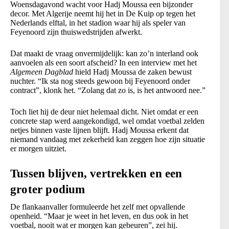
Woensdagavond wacht voor Hadj Moussa een bijzonder
decor. Met Algerije neemt hij het in De Kuip op tegen het
Nederlands elftal, in het stadion waar hij als speler van
Feyenoord zijn thuiswedstrijden afwerkt.
Dat maakt de vraag onvermijdelijk: kan zo’n interland ook
aanvoelen als een soort afscheid? In een interview met het
Algemeen Dagblad
hield Hadj Moussa de zaken bewust
nuchter. “Ik sta nog steeds gewoon bij Feyenoord onder
contract”, klonk het. “Zolang dat zo is, is het antwoord nee.”
Toch liet hij de deur niet helemaal dicht. Niet omdat er een
concrete stap werd aangekondigd, wel omdat voetbal zelden
netjes binnen vaste lijnen blijft. Hadj Moussa erkent dat
niemand vandaag met zekerheid kan zeggen hoe zijn situatie
er morgen uitziet.
Tussen blijven, vertrekken en een
groter podium
De flankaanvaller formuleerde het zelf met opvallende
openheid. “Maar je weet in het leven, en dus ook in het
voetbal, nooit wat er morgen kan gebeuren”, zei hij.