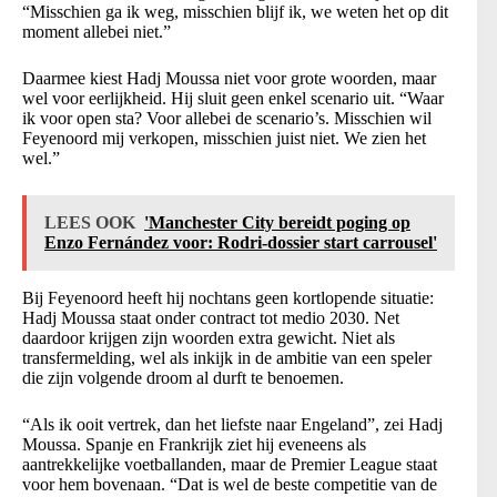
“Misschien ga ik weg, misschien blijf ik, we weten het op dit
moment allebei niet.”
Daarmee kiest Hadj Moussa niet voor grote woorden, maar
wel voor eerlijkheid. Hij sluit geen enkel scenario uit. “Waar
ik voor open sta? Voor allebei de scenario’s. Misschien wil
Feyenoord mij verkopen, misschien juist niet. We zien het
wel.”
LEES OOK
'Manchester City bereidt poging op
Enzo Fernández voor: Rodri-dossier start carrousel'
Bij Feyenoord heeft hij nochtans geen kortlopende situatie:
Hadj Moussa staat onder contract tot medio 2030. Net
daardoor krijgen zijn woorden extra gewicht. Niet als
transfermelding, wel als inkijk in de ambitie van een speler
die zijn volgende droom al durft te benoemen.
“Als ik ooit vertrek, dan het liefste naar Engeland”, zei Hadj
Moussa. Spanje en Frankrijk ziet hij eveneens als
aantrekkelijke voetballanden, maar de Premier League staat
voor hem bovenaan. “Dat is wel de beste competitie van de