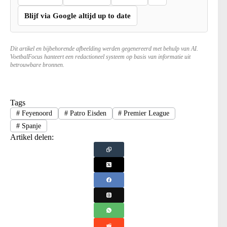
Blijf via Google altijd up to date
Dit artikel en bijbehorende afbeelding werden gegenereerd met behulp van AI.
VoetbalFocus hanteert een redactioneel systeem op basis van informatie uit
betrouwbare bronnen.
Tags
#
Feyenoord
#
Patro Eisden
#
Premier League
#
Spanje
Artikel delen: