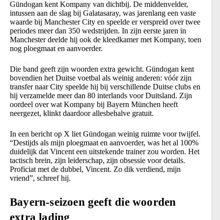
Gündogan kent Kompany van dichtbij. De middenvelder,
intussen aan de slag bij Galatasaray, was jarenlang een vaste
waarde bij Manchester City en speelde er verspreid over twee
periodes meer dan 350 wedstrijden. In zijn eerste jaren in
Manchester deelde hij ook de kleedkamer met Kompany, toen
nog ploegmaat en aanvoerder.
Die band geeft zijn woorden extra gewicht. Gündogan kent
bovendien het Duitse voetbal als weinig anderen: vóór zijn
transfer naar City speelde hij bij verschillende Duitse clubs en
hij verzamelde meer dan 80 interlands voor Duitsland. Zijn
oordeel over wat Kompany bij Bayern München heeft
neergezet, klinkt daardoor allesbehalve gratuit.
In een bericht op X liet Gündogan weinig ruimte voor twijfel.
“Destijds als mijn ploegmaat en aanvoerder, was het al 100%
duidelijk dat Vincent een uitstekende trainer zou worden. Het
tactisch brein, zijn leiderschap, zijn obsessie voor details.
Proficiat met de dubbel, Vincent. Zo dik verdiend, mijn
vriend”, schreef hij.
Bayern-seizoen geeft die woorden
extra lading