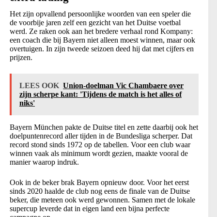
Het zijn opvallend persoonlijke woorden van een speler die
de voorbije jaren zelf een gezicht van het Duitse voetbal
werd. Ze raken ook aan het bredere verhaal rond Kompany:
een coach die bij Bayern niet alleen moest winnen, maar ook
overtuigen. In zijn tweede seizoen deed hij dat met cijfers en
prijzen.
LEES OOK
Union-doelman Vic Chambaere over
zijn scherpe kant: 'Tijdens de match is het alles of
niks'
Bayern München pakte de Duitse titel en zette daarbij ook het
doelpuntenrecord aller tijden in de Bundesliga scherper. Dat
record stond sinds 1972 op de tabellen. Voor een club waar
winnen vaak als minimum wordt gezien, maakte vooral de
manier waarop indruk.
Ook in de beker brak Bayern opnieuw door. Voor het eerst
sinds 2020 haalde de club nog eens de finale van de Duitse
beker, die meteen ook werd gewonnen. Samen met de lokale
supercup leverde dat in eigen land een bijna perfecte