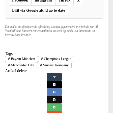
Facebook
Instagram
TikTok
X
Blijf via Google altijd up to date
Dit artikel en bijbehorende afbeelding werden gegenereerd met behulp van AI.
VoetbalFocus hanteert een redactioneel systeem op basis van informatie uit
betrouwbare bronnen.
Tags
#
Bayern München
#
Champions League
#
Manchester City
#
Vincent Kompany
Artikel delen: