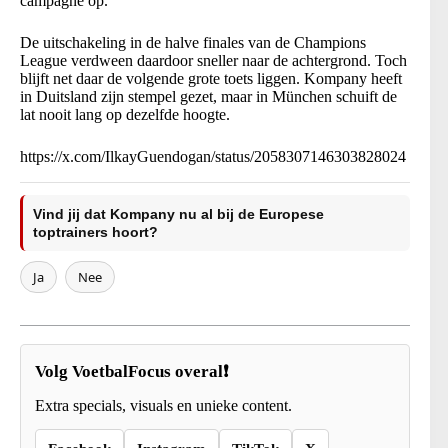
campagne op.
De uitschakeling in de halve finales van de Champions
League verdween daardoor sneller naar de achtergrond. Toch
blijft net daar de volgende grote toets liggen. Kompany heeft
in Duitsland zijn stempel gezet, maar in München schuift de
lat nooit lang op dezelfde hoogte.
https://x.com/IlkayGuendogan/status/2058307146303828024
Vind jij dat Kompany nu al bij de Europese
toptrainers hoort?
Ja
Nee
Volg VoetbalFocus overal❗
Extra specials, visuals en unieke content.