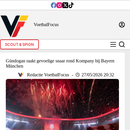
Ga
naar
de
inhoud
VoetbalFocus
SCOUT & SPION
Gündogan raakt gevoelige snaar rond Kompany bij Bayern
München
Redactie VoetbalFocus
27/05/2026 20:32