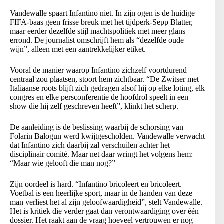
Vandewalle spaart Infantino niet. In zijn ogen is de huidige
FIFA-baas geen frisse breuk met het tijdperk-Sepp Blatter,
maar eerder dezelfde stijl machtspolitiek met meer glans
errond. De journalist omschrijft hem als “dezelfde oude
wijn”, alleen met een aantrekkelijker etiket.
Vooral de manier waarop Infantino zichzelf voortdurend
centraal zou plaatsen, stoort hem zichtbaar. “De Zwitser met
Italiaanse roots blijft zich gedragen alsof hij op elke loting, elk
congres en elke persconferentie de hoofdrol speelt in een
show die hij zelf geschreven heeft”, klinkt het scherp.
De aanleiding is de beslissing waarbij de schorsing van
Folarin Balogun werd kwijtgescholden. Vandewalle verwacht
dat Infantino zich daarbij zal verschuilen achter het
disciplinair comité. Maar net daar wringt het volgens hem:
“Maar wie gelooft die man nog?”
Zijn oordeel is hard. “Infantino bricoleert en bricoleert.
Voetbal is een heerlijke sport, maar in de handen van deze
man verliest het al zijn geloofwaardigheid”, stelt Vandewalle.
Het is kritiek die verder gaat dan verontwaardiging over één
dossier. Het raakt aan de vraag hoeveel vertrouwen er nog