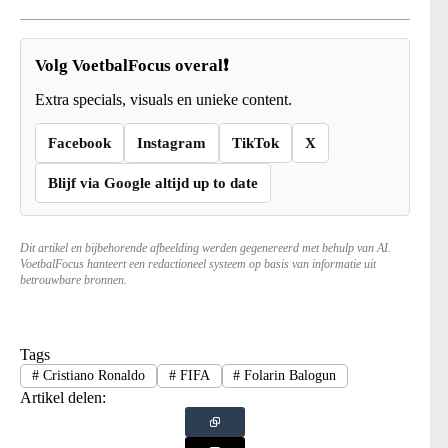
Volg VoetbalFocus overal❗
Extra specials, visuals en unieke content.
Facebook
Instagram
TikTok
X
Blijf via Google altijd up to date
Dit artikel en bijbehorende afbeelding werden gegenereerd met behulp van AI.
VoetbalFocus hanteert een redactioneel systeem op basis van informatie uit
betrouwbare bronnen.
Tags
#
Cristiano Ronaldo
#
FIFA
#
Folarin Balogun
Artikel delen: