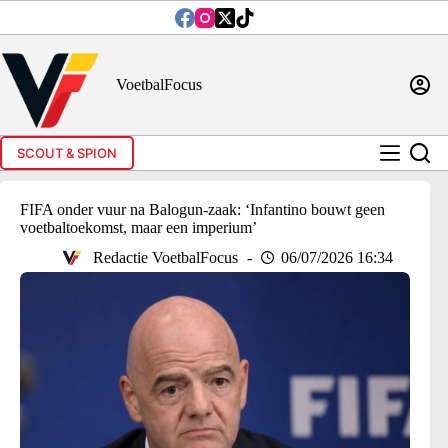
Ga
naar
de
inhoud
VoetbalFocus
SCOUT & SPION
FIFA onder vuur na Balogun-zaak: ‘Infantino bouwt geen
voetbaltoekomst, maar een imperium’
Redactie VoetbalFocus
06/07/2026 16:34