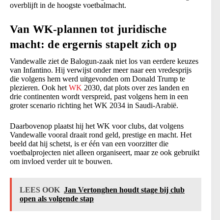
overblijft in de hoogste voetbalmacht.
Van WK-plannen tot juridische
macht: de ergernis stapelt zich op
Vandewalle ziet de Balogun-zaak niet los van eerdere keuzes
van Infantino. Hij verwijst onder meer naar een vredesprijs
die volgens hem werd uitgevonden om Donald Trump te
plezieren. Ook het
WK
2030, dat plots over zes landen en
drie continenten wordt verspreid, past volgens hem in een
groter scenario richting het WK 2034 in Saudi-Arabië.
Daarbovenop plaatst hij het WK voor clubs, dat volgens
Vandewalle vooral draait rond geld, prestige en macht. Het
beeld dat hij schetst, is er één van een voorzitter die
voetbalprojecten niet alleen organiseert, maar ze ook gebruikt
om invloed verder uit te bouwen.
LEES OOK
Jan Vertonghen houdt stage bij club
open als volgende stap