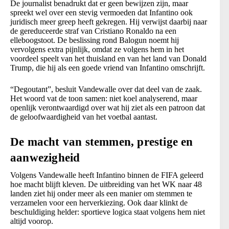
De journalist benadrukt dat er geen bewijzen zijn, maar
spreekt wel over een stevig vermoeden dat Infantino ook
juridisch meer greep heeft gekregen. Hij verwijst daarbij naar
de gereduceerde straf van Cristiano Ronaldo na een
elleboogstoot. De beslissing rond Balogun noemt hij
vervolgens extra pijnlijk, omdat ze volgens hem in het
voordeel speelt van het thuisland en van het land van Donald
Trump, die hij als een goede vriend van Infantino omschrijft.
“Degoutant”, besluit Vandewalle over dat deel van de zaak.
Het woord vat de toon samen: niet koel analyserend, maar
openlijk verontwaardigd over wat hij ziet als een patroon dat
de geloofwaardigheid van het voetbal aantast.
De macht van stemmen, prestige en
aanwezigheid
Volgens Vandewalle heeft Infantino binnen de FIFA geleerd
hoe macht blijft kleven. De uitbreiding van het WK naar 48
landen ziet hij onder meer als een manier om stemmen te
verzamelen voor een herverkiezing. Ook daar klinkt de
beschuldiging helder: sportieve logica staat volgens hem niet
altijd voorop.